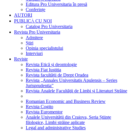
Editura Pro Universitaria în presă
Conferințe
AUTORI
PUBLICĂ CU NOI
Catalog Pro Universitaria
Revista Pro Universitaria
Admitere
Știri
Opinia specialistului
Interviuri
Reviste
Revista Etică și deontologie
Revista Fiat Iustitia
Revista facultății de Drept Oradea
Revista „Annales Universitatis Apulensis – Series
Jurisprudentia”
Revista Analele Facultăţii de Limbi și Literaturi Străine
Romanian Economic and Business Review
Revista Cogito
Revista Euromentor
Analele Universității din Craiova, Seria Științe
filologice, Limbi străine aplicate
Legal and administrative Studies