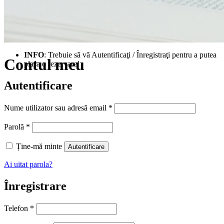
INFO
: Trebuie să vă Autentificaţi / Înregistraţi pentru a putea
Contul meu
plasa o rezervare!
Autentificare
Obligatoriu
Nume utilizator sau adresă email
*
Obligatoriu
Parolă
*
Ține-mă minte
Autentificare
Ai uitat parola?
Înregistrare
Telefon
*