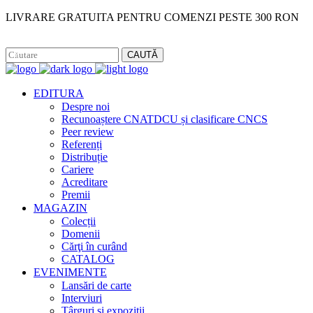
LIVRARE GRATUITA PENTRU COMENZI PESTE 300 RON
Facebook
Instagram
CAUTĂ
EDITURA
Despre noi
Recunoaștere CNATDCU și clasificare CNCS
Peer review
Referenți
Distribuție
Cariere
Acreditare
Premii
MAGAZIN
Colecții
Domenii
Cărţi în curând
CATALOG
EVENIMENTE
Lansări de carte
Interviuri
Târguri și expoziții