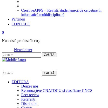
CreativeAPPS – Revistă studențească de cercetare în
informatică multidisciplinară
Parteneri
CONTACT
0
Nu există produse în coș.
Newsletter
CAUTĂ
CAUTĂ
EDITURA
Despre noi
Recunoaștere CNATDCU și clasificare CNCS
Peer review
Referenți
Distribuție
Cariere