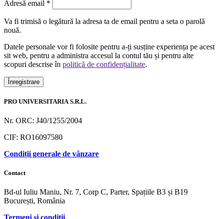
Obligatoriu
Adresă email
*
Va fi trimisă o legătură la adresa ta de email pentru a seta o parolă
nouă.
Datele personale vor fi folosite pentru a-ți susține experiența pe acest
sit web, pentru a administra accesul la contul tău și pentru alte
scopuri descrise în
politică de confidențialitate
.
Înregistrare
PRO UNIVERSITARIA S.R.L.
Nr. ORC: J40/1255/2004
CIF: RO16097580
Condiții generale de vânzare
Contact
Bd-ul Iuliu Maniu, Nr. 7, Corp C, Parter, Spațiile B3 și B19
București, România
Termeni și condiții