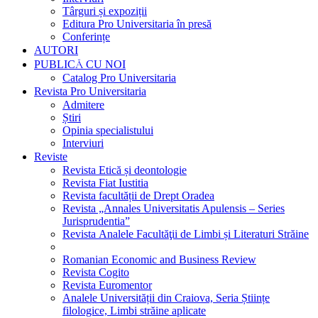
Târguri și expoziții
Editura Pro Universitaria în presă
Conferințe
AUTORI
PUBLICĂ CU NOI
Catalog Pro Universitaria
Revista Pro Universitaria
Admitere
Știri
Opinia specialistului
Interviuri
Reviste
Revista Etică și deontologie
Revista Fiat Iustitia
Revista facultății de Drept Oradea
Revista „Annales Universitatis Apulensis – Series
Jurisprudentia”
Revista Analele Facultăţii de Limbi și Literaturi Străine
Romanian Economic and Business Review
Revista Cogito
Revista Euromentor
Analele Universității din Craiova, Seria Științe
filologice, Limbi străine aplicate