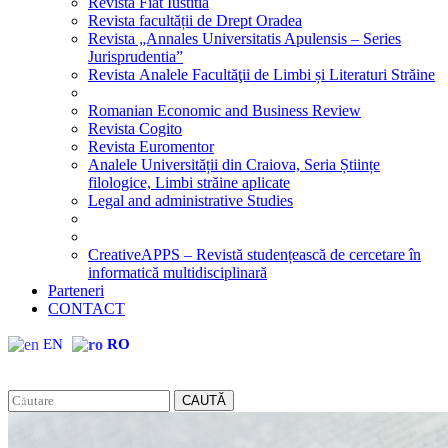
Revista Fiat Iustitia
Revista facultății de Drept Oradea
Revista „Annales Universitatis Apulensis – Series
Jurisprudentia”
Revista Analele Facultăţii de Limbi și Literaturi Străine
Romanian Economic and Business Review
Revista Cogito
Revista Euromentor
Analele Universității din Craiova, Seria Științe
filologice, Limbi străine aplicate
Legal and administrative Studies
CreativeAPPS – Revistă studențească de cercetare în
informatică multidisciplinară
Parteneri
CONTACT
EN
RO
CAUTĂ