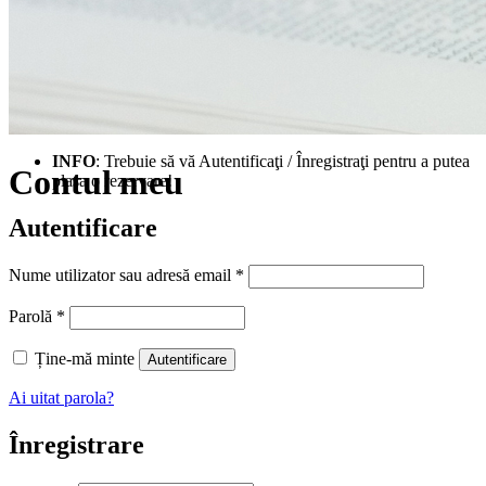
INFO
: Trebuie să vă Autentificaţi / Înregistraţi pentru a putea
Contul meu
plasa o rezervare!
Autentificare
Obligatoriu
Nume utilizator sau adresă email
*
Obligatoriu
Parolă
*
Ține-mă minte
Autentificare
Ai uitat parola?
Înregistrare