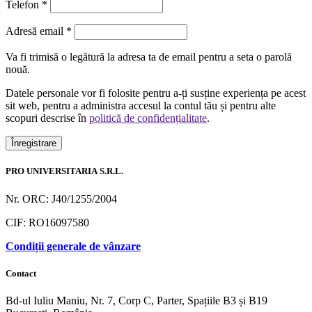
Telefon
*
Obligatoriu
Adresă email
*
Va fi trimisă o legătură la adresa ta de email pentru a seta o parolă
nouă.
Datele personale vor fi folosite pentru a-ți susține experiența pe acest
sit web, pentru a administra accesul la contul tău și pentru alte
scopuri descrise în
politică de confidențialitate
.
Înregistrare
PRO UNIVERSITARIA S.R.L.
Nr. ORC: J40/1255/2004
CIF: RO16097580
Condiții generale de vânzare
Contact
Bd-ul Iuliu Maniu, Nr. 7, Corp C, Parter, Spațiile B3 și B19