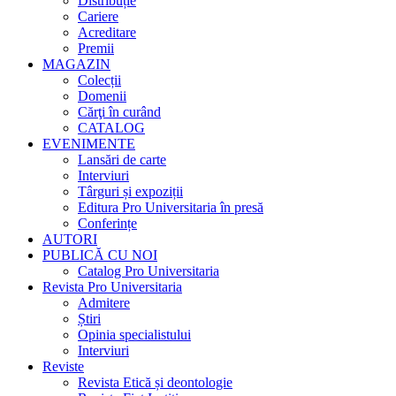
Distribuție
Cariere
Acreditare
Premii
MAGAZIN
Colecții
Domenii
Cărţi în curând
CATALOG
EVENIMENTE
Lansări de carte
Interviuri
Târguri și expoziții
Editura Pro Universitaria în presă
Conferințe
AUTORI
PUBLICĂ CU NOI
Catalog Pro Universitaria
Revista Pro Universitaria
Admitere
Știri
Opinia specialistului
Interviuri
Reviste
Revista Etică și deontologie