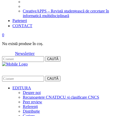
CreativeAPPS – Revistă studențească de cercetare în
informatică multidisciplinară
Parteneri
CONTACT
0
Nu există produse în coș.
Newsletter
CAUTĂ
CAUTĂ
EDITURA
Despre noi
Recunoaștere CNATDCU și clasificare CNCS
Peer review
Referenți
Distribuție
Cariere