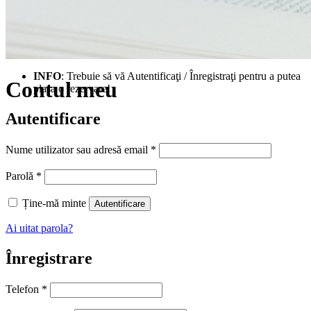
INFO
: Trebuie să vă Autentificaţi / Înregistraţi pentru a putea
Contul meu
plasa o rezervare!
Autentificare
Obligatoriu
Nume utilizator sau adresă email
*
Obligatoriu
Parolă
*
Ține-mă minte
Autentificare
Ai uitat parola?
Înregistrare
Telefon
*