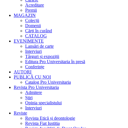
Acreditare
Premii
MAGAZIN
Colecții
Domenii
Cărţi în curând
CATALOG
EVENIMENTE
Lansări de carte
Interviuri
Târguri și expoziții
Editura Pro Universitaria în presă
Conferințe
AUTORI
PUBLICĂ CU NOI
Catalog Pro Universitaria
Revista Pro Universitaria
Admitere
Știri
Opinia specialistului
Interviuri
Reviste
Revista Etică și deontologie
Revista Fiat Iustitia