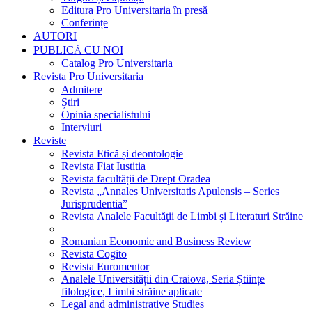
Editura Pro Universitaria în presă
Conferințe
AUTORI
PUBLICĂ CU NOI
Catalog Pro Universitaria
Revista Pro Universitaria
Admitere
Știri
Opinia specialistului
Interviuri
Reviste
Revista Etică și deontologie
Revista Fiat Iustitia
Revista facultății de Drept Oradea
Revista „Annales Universitatis Apulensis – Series
Jurisprudentia”
Revista Analele Facultăţii de Limbi și Literaturi Străine
Romanian Economic and Business Review
Revista Cogito
Revista Euromentor
Analele Universității din Craiova, Seria Științe
filologice, Limbi străine aplicate
Legal and administrative Studies