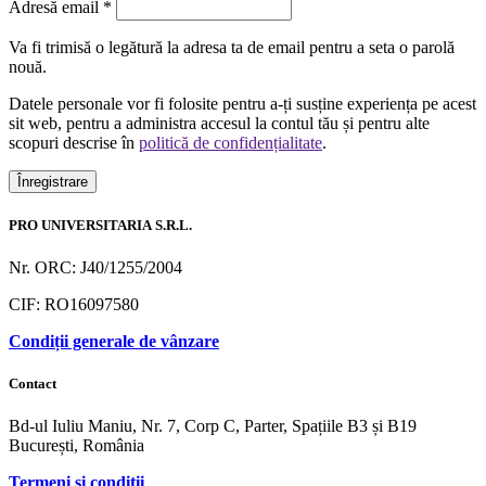
Obligatoriu
Adresă email
*
Va fi trimisă o legătură la adresa ta de email pentru a seta o parolă
nouă.
Datele personale vor fi folosite pentru a-ți susține experiența pe acest
sit web, pentru a administra accesul la contul tău și pentru alte
scopuri descrise în
politică de confidențialitate
.
Înregistrare
PRO UNIVERSITARIA S.R.L.
Nr. ORC: J40/1255/2004
CIF: RO16097580
Condiții generale de vânzare
Contact
Bd-ul Iuliu Maniu, Nr. 7, Corp C, Parter, Spațiile B3 și B19
București, România
Termeni și condiții