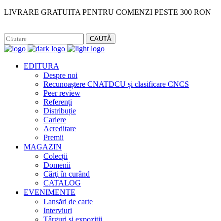
LIVRARE GRATUITA PENTRU COMENZI PESTE 300 RON
Facebook
Instagram
CAUTĂ
EDITURA
Despre noi
Recunoaștere CNATDCU și clasificare CNCS
Peer review
Referenți
Distribuție
Cariere
Acreditare
Premii
MAGAZIN
Colecții
Domenii
Cărţi în curând
CATALOG
EVENIMENTE
Lansări de carte
Interviuri
Târguri și expoziții