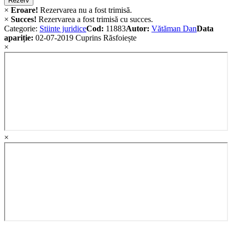
Rezerv
×
Eroare!
Rezervarea nu a fost trimisă.
×
Succes!
Rezervarea a fost trimisă cu succes.
Categorie:
Stiinte juridice
Cod:
11883
Autor:
Vătăman Dan
Data
apariție:
02-07-2019
Cuprins
Răsfoiește
×
×