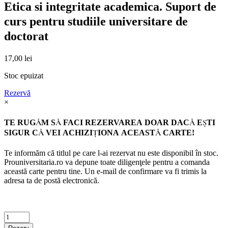
Etica si integritate academica. Suport de
curs pentru studiile universitare de
doctorat
17,00
lei
Stoc epuizat
Rezervă
×
TE RUGĂM SĂ FACI REZERVAREA DOAR DACĂ EŞTI
SIGUR CĂ VEI ACHIZIŢIONA ACEASTĂ CARTE!
Te informăm că titlul pe care l-ai rezervat nu este disponibil în stoc.
Prouniversitaria.ro va depune toate diligenţele pentru a comanda
această carte pentru tine. Un e-mail de confirmare va fi trimis la
adresa ta de postă electronică.
Criminalistica
quantity