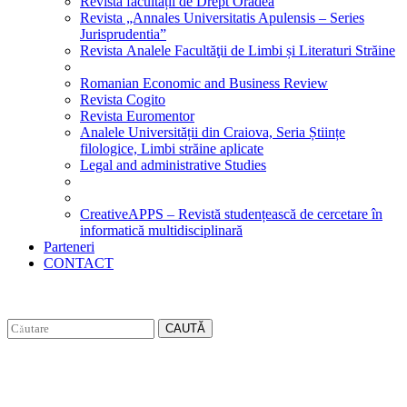
Revista facultății de Drept Oradea
Revista „Annales Universitatis Apulensis – Series
Jurisprudentia”
Revista Analele Facultăţii de Limbi și Literaturi Străine
Romanian Economic and Business Review
Revista Cogito
Revista Euromentor
Analele Universității din Craiova, Seria Științe
filologice, Limbi străine aplicate
Legal and administrative Studies
CreativeAPPS – Revistă studențească de cercetare în
informatică multidisciplinară
Parteneri
CONTACT
CAUTĂ