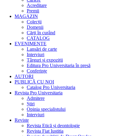
Acreditare
Premii
MAGAZIN
Colecții
Domenii
Cărţi în curând
CATALOG
EVENIMENTE
Lansări de carte
Interviuri
Târguri și expoziții
Editura Pro Universitaria în presă
Conferințe
AUTORI
PUBLICĂ CU NOI
Catalog Pro Universitaria
Revista Pro Universitaria
Admitere
Știri
Opinia specialistului
Interviuri
Reviste
Revista Etică și deontologie
Revista Fiat Iustitia