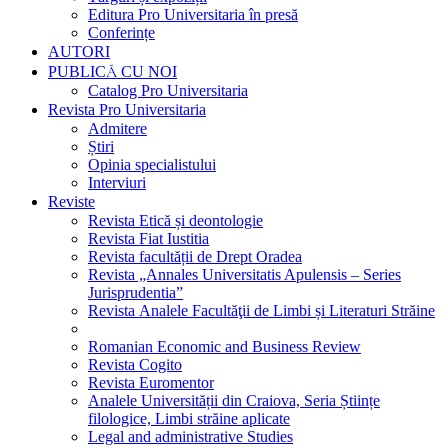
Editura Pro Universitaria în presă
Conferințe
AUTORI
PUBLICĂ CU NOI
Catalog Pro Universitaria
Revista Pro Universitaria
Admitere
Știri
Opinia specialistului
Interviuri
Reviste
Revista Etică și deontologie
Revista Fiat Iustitia
Revista facultății de Drept Oradea
Revista „Annales Universitatis Apulensis – Series
Jurisprudentia”
Revista Analele Facultăţii de Limbi și Literaturi Străine
Romanian Economic and Business Review
Revista Cogito
Revista Euromentor
Analele Universității din Craiova, Seria Științe
filologice, Limbi străine aplicate
Legal and administrative Studies