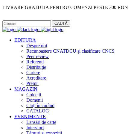
LIVRARE GRATUITA PENTRU COMENZI PESTE 300 RON
Facebook
Instagram
CAUTĂ
EDITURA
Despre noi
Recunoaștere CNATDCU și clasificare CNCS
Peer review
Referenți
Distribuție
Cariere
Acreditare
Premii
MAGAZIN
Colecții
Domenii
Cărţi în curând
CATALOG
EVENIMENTE
Lansări de carte
Interviuri
Târguri și expoziții