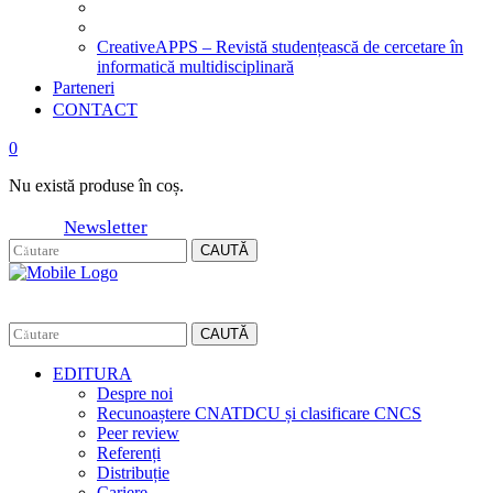
CreativeAPPS – Revistă studențească de cercetare în
informatică multidisciplinară
Parteneri
CONTACT
0
Nu există produse în coș.
Newsletter
CAUTĂ
CAUTĂ
EDITURA
Despre noi
Recunoaștere CNATDCU și clasificare CNCS
Peer review
Referenți
Distribuție
Cariere