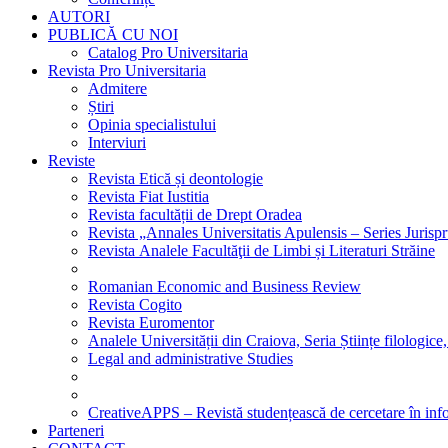
AUTORI
PUBLICĂ CU NOI
Catalog Pro Universitaria
Revista Pro Universitaria
Admitere
Știri
Opinia specialistului
Interviuri
Reviste
Revista Etică și deontologie
Revista Fiat Iustitia
Revista facultății de Drept Oradea
Revista „Annales Universitatis Apulensis – Series Jurisp
Revista Analele Facultăţii de Limbi și Literaturi Străine
Romanian Economic and Business Review
Revista Cogito
Revista Euromentor
Analele Universității din Craiova, Seria Științe filologice,
Legal and administrative Studies
CreativeAPPS – Revistă studențească de cercetare în info
Parteneri