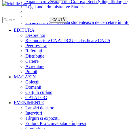
Analele Universității din Craiova, Seria Științe filologice,
Legal and administrative Studies
CAUTĂ
CreativeAPPS – Revistă studențească de cercetare în info
EDITURA
Despre noi
Recunoaștere CNATDCU și clasificare CNCS
Peer review
Referenți
Distribuție
Cariere
Acreditare
Premii
MAGAZIN
Colecții
Domenii
Cărţi în curând
CATALOG
EVENIMENTE
Lansări de carte
Interviuri
Târguri și expoziții
Editura Pro Universitaria în presă
Conferințe