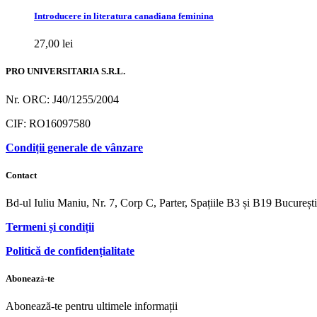
Introducere in literatura canadiana feminina
27,00
lei
PRO UNIVERSITARIA S.R.L.
Nr. ORC: J40/1255/2004
CIF: RO16097580
Condiții generale de vânzare
Contact
Bd-ul Iuliu Maniu, Nr. 7, Corp C, Parter, Spațiile B3 și B19 Bucureș
Termeni și condiții
Politică de confidențialitate
Abonează-te
Abonează-te pentru ultimele informații