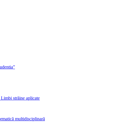
rudentia”
 Limbi străine aplicate
rmatică multidisciplinară