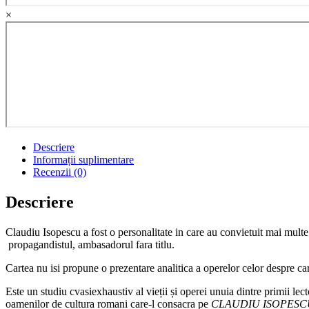
×
Descriere
Informații suplimentare
Recenzii (0)
Descriere
Claudiu Isopescu a fost o personalitate in care au convietuit mai multe 
propagandistul, ambasadorul fara titlu.
Cartea nu isi propune o prezentare analitica a operelor celor despre care
Este un studiu cvasiexhaustiv al vieții și operei unuia dintre primii lec
oamenilor de cultura romani care-l consacra pe
CLAUDIU ISOPESCU