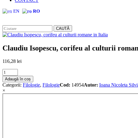
CONTACT
EN
RO
CAUTĂ
Claudiu Isopescu, corifeu al culturii romane
116,28
lei
Claudiu
Isopescu,
Adaugă în coș
corifeu
Categorii:
Filologie
,
Filologie
Cod:
14954
Autor:
Ioana Nicoleta Silvi
al
×
culturii
romane
in
Italia
quantity