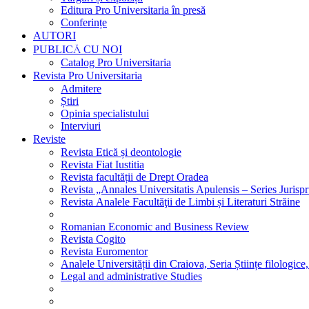
Editura Pro Universitaria în presă
Conferințe
AUTORI
PUBLICĂ CU NOI
Catalog Pro Universitaria
Revista Pro Universitaria
Admitere
Știri
Opinia specialistului
Interviuri
Reviste
Revista Etică și deontologie
Revista Fiat Iustitia
Revista facultății de Drept Oradea
Revista „Annales Universitatis Apulensis – Series Jurisp
Revista Analele Facultăţii de Limbi și Literaturi Străine
Romanian Economic and Business Review
Revista Cogito
Revista Euromentor
Analele Universității din Craiova, Seria Științe filologice,
Legal and administrative Studies