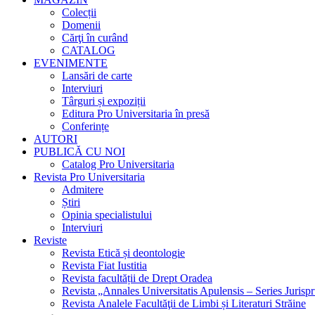
Colecții
Domenii
Cărţi în curând
CATALOG
EVENIMENTE
Lansări de carte
Interviuri
Târguri și expoziții
Editura Pro Universitaria în presă
Conferințe
AUTORI
PUBLICĂ CU NOI
Catalog Pro Universitaria
Revista Pro Universitaria
Admitere
Știri
Opinia specialistului
Interviuri
Reviste
Revista Etică și deontologie
Revista Fiat Iustitia
Revista facultății de Drept Oradea
Revista „Annales Universitatis Apulensis – Series Jurisp
Revista Analele Facultăţii de Limbi și Literaturi Străine