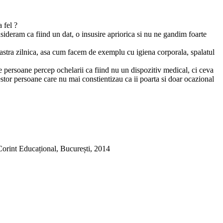
 fel ?
sideram ca fiind un dat, o insusire apriorica si nu ne gandim foarte
astra zilnica, asa cum facem de exemplu cu igiena corporala, spalatul
e persoane percep ochelarii ca fiind nu un dispozitiv medical, ci ceva
acestor persoane care nu mai constientizau ca ii poarta si doar ocazional
Corint Educațional, București, 2014