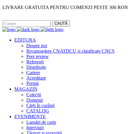
LIVRARE GRATUITA PENTRU COMENZI PESTE 300 RON
Facebook
Instagram
CAUTĂ
EDITURA
Despre noi
Recunoaștere CNATDCU și clasificare CNCS
Peer review
Referenți
Distribuție
Cariere
Acreditare
Premii
MAGAZIN
Colecții
Domenii
Cărţi în curând
CATALOG
EVENIMENTE
Lansări de carte
Interviuri
Târguri și expoziții