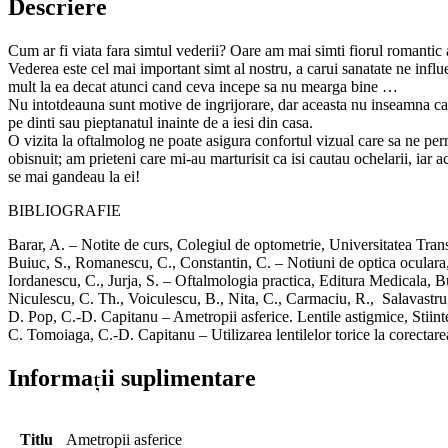
Descriere
Cum ar fi viata fara simtul vederii? Oare am mai simti fiorul romantic a
Vederea este cel mai important simt al nostru, a carui sanatate ne infl
mult la ea decat atunci cand ceva incepe sa nu mearga bine …
Nu intotdeauna sunt motive de ingrijorare, dar aceasta nu inseamna ca 
pe dinti sau pieptanatul inainte de a iesi din casa.
O vizita la oftalmolog ne poate asigura confortul vizual care sa ne pe
obisnuit; am prieteni care mi-au marturisit ca isi cautau ochelarii, iar a
se mai gandeau la ei!
BIBLIOGRAFIE
Barar, A. – Notite de curs, Colegiul de optometrie, Universitatea Tran
Buiuc, S., Romanescu, C., Constantin, C. – Notiuni de optica oculara
Iordanescu, C., Jurja, S. – Oftalmologia practica, Editura Medicala, B
Niculescu, C. Th., Voiculescu, B., Nita, C., Carmaciu, R., Salavastru
D. Pop, C.-D. Capitanu – Ametropii asferice. Lentile astigmice, Stiinte
C. Tomoiaga, C.-D. Capitanu – Utilizarea lentilelor torice la corectarea
Informații suplimentare
Titlu
Ametropii asferice