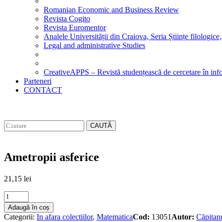
Romanian Economic and Business Review
Revista Cogito
Revista Euromentor
Analele Universității din Craiova, Seria Științe filologice,
Legal and administrative Studies
CreativeAPPS – Revistă studențească de cercetare în info
Parteneri
CONTACT
CAUTĂ
Ametropii asferice
21,15
lei
Ametropii
asferice
Adaugă în coș
quantity
Categorii:
In afara colectiilor
,
Matematica
Cod:
13051
Autor:
Căpitan