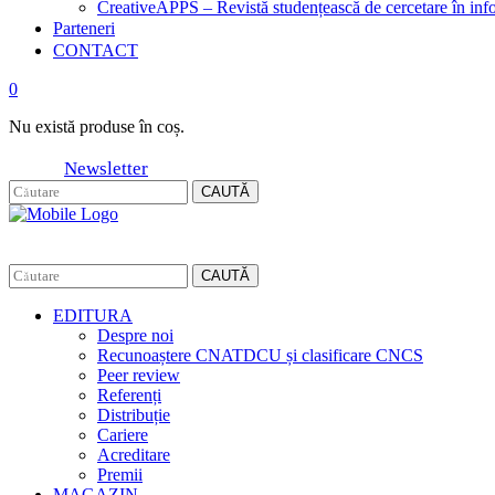
CreativeAPPS – Revistă studențească de cercetare în info
Parteneri
CONTACT
0
Nu există produse în coș.
Newsletter
CAUTĂ
CAUTĂ
EDITURA
Despre noi
Recunoaștere CNATDCU și clasificare CNCS
Peer review
Referenți
Distribuție
Cariere
Acreditare
Premii
MAGAZIN