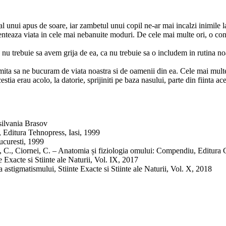
l unui apus de soare, iar zambetul unui copil ne-ar mai incalzi inimile la
uenteaza viata in cele mai nebanuite moduri. De cele mai multe ori, o con
nu trebuie sa avem grija de ea, ca nu trebuie sa o includem in rutina no
rmita sa ne bucuram de viata noastra si de oamenii din ea. Cele mai mult
cestia erau acolo, la datorie, sprijiniti pe baza nasului, parte din fiinta 
silvania Brasov
, Editura Tehnopress, Iasi, 1999
ucuresti, 1999
, C., Ciornei, C. – Anatomia și fiziologia omului: Compendiu, Editura 
 Exacte si Stiinte ale Naturii, Vol. IX, 2017
 astigmatismului, Stiinte Exacte si Stiinte ale Naturii, Vol. X, 2018