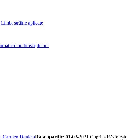
 Limbi străine aplicate
rmatică multidisciplinară
u Carmen Daniela
Data apariție:
01-03-2021
Cuprins
Răsfoiește