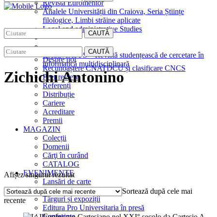
Revista Euromentor
Analele Universității din Craiova, Seria Științe
filologice, Limbi străine aplicate
Legal and administrative Studies
CAUTĂ
EDITURA
CAUTĂ
CreativeAPPS – Revistă studențească de cercetare în
Despre noi
informatică multidisciplinară
Recunoaștere CNATDCU și clasificare CNCS
Zichichi Antonino
Peer review
Referenți
Distribuție
Cariere
Acreditare
Premii
MAGAZIN
Colecții
Domenii
Cărţi în curând
CATALOG
EVENIMENTE
Afișez singurul rezultat
Lansări de carte
Interviuri
Sortează după cele mai
Târguri și expoziții
recente
Editura Pro Universitaria în presă
Conferințe