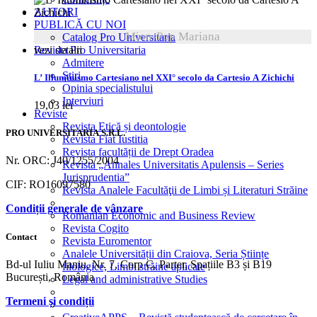
AUTORI
PUBLICĂ CU NOI
Mion-Pop Mariana
Catalog Pro Universitaria
vezi detalii
Revista Pro Universitaria
Admitere
Știri
L’ Illuminismo Cartesiano nel XXI° secolo da Cartesio A Zichichi
Opinia specialistului
Interviuri
19,03
lei
Reviste
Revista Etică și deontologie
PRO UNIVERSITARIA S.R.L.
Revista Fiat Iustitia
Revista facultății de Drept Oradea
Nr. ORC: J40/1255/2004
Revista „Annales Universitatis Apulensis – Series
Jurisprudentia”
CIF: RO16097580
Revista Analele Facultăţii de Limbi și Literaturi Străine
Condiții generale de vânzare
Romanian Economic and Business Review
Revista Cogito
Contact
Revista Euromentor
Analele Universității din Craiova, Seria Științe
Bd-ul Iuliu Maniu, Nr. 7, Corp C, Parter, Spațiile B3 și B19
filologice, Limbi străine aplicate
București, România
Legal and administrative Studies
Termeni și condiții