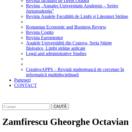
Revista facultății de Drept Oradea
Revista „Annales Universitatis Apulensis – Series
Jurisprudentia”
Revista Analele Facultăţii de Limbi și Literaturi Străine
Romanian Economic and Business Review
Revista Cogito
Revista Euromentor
Analele Universității din Craiova, Seria Științe
filologice, Limbi străine aplicate
Legal and administrative Studies
CreativeAPPS – Revistă studențească de cercetare în
informatică multidisciplinară
Parteneri
CONTACT
CAUTĂ
Zamfirescu Gheorghe Octavian