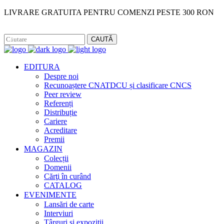
LIVRARE GRATUITA PENTRU COMENZI PESTE 300 RON
Facebook
Instagram
CAUTĂ
EDITURA
Despre noi
Recunoaștere CNATDCU și clasificare CNCS
Peer review
Referenți
Distribuție
Cariere
Acreditare
Premii
MAGAZIN
Colecții
Domenii
Cărţi în curând
CATALOG
EVENIMENTE
Lansări de carte
Interviuri
Târguri și expoziții