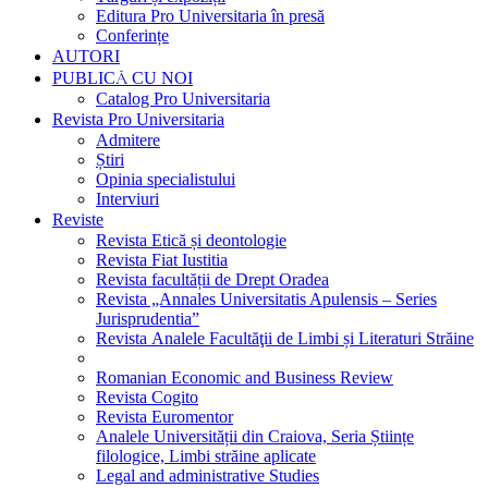
Editura Pro Universitaria în presă
Conferințe
AUTORI
PUBLICĂ CU NOI
Catalog Pro Universitaria
Revista Pro Universitaria
Admitere
Știri
Opinia specialistului
Interviuri
Reviste
Revista Etică și deontologie
Revista Fiat Iustitia
Revista facultății de Drept Oradea
Revista „Annales Universitatis Apulensis – Series
Jurisprudentia”
Revista Analele Facultăţii de Limbi și Literaturi Străine
Romanian Economic and Business Review
Revista Cogito
Revista Euromentor
Analele Universității din Craiova, Seria Științe
filologice, Limbi străine aplicate
Legal and administrative Studies