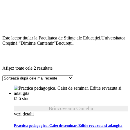
Este lector titular la Facultatea de Stiințe ale Educației,Universitatea
Creştină “Dimitrie Cantemir”Bucurețti.
Sortat
Afișez toate cele 2 rezultate
după
cele
mai
recente
fără stoc
Brîncoveanu Camelia
vezi detalii
Practica pedagogica. Caiet de seminar. Editie revazuta si adaugita