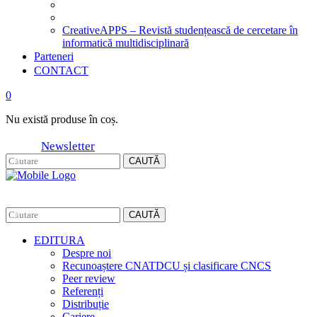
CreativeAPPS – Revistă studențească de cercetare în
informatică multidisciplinară
Parteneri
CONTACT
0
Nu există produse în coș.
Newsletter
CAUTĂ
CAUTĂ
EDITURA
Despre noi
Recunoaștere CNATDCU și clasificare CNCS
Peer review
Referenți
Distribuție
Cariere