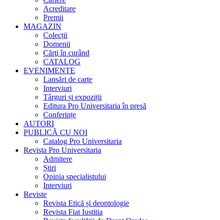
Acreditare
Premii
MAGAZIN
Colecții
Domenii
Cărţi în curând
CATALOG
EVENIMENTE
Lansări de carte
Interviuri
Târguri și expoziții
Editura Pro Universitaria în presă
Conferințe
AUTORI
PUBLICĂ CU NOI
Catalog Pro Universitaria
Revista Pro Universitaria
Admitere
Știri
Opinia specialistului
Interviuri
Reviste
Revista Etică și deontologie
Revista Fiat Iustitia