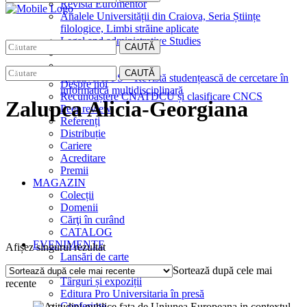
Revista Euromentor
Analele Universității din Craiova, Seria Științe
filologice, Limbi străine aplicate
Legal and administrative Studies
CAUTĂ
EDITURA
CAUTĂ
CreativeAPPS – Revistă studențească de cercetare în
Despre noi
informatică multidisciplinară
Recunoaștere CNATDCU și clasificare CNCS
Zalupca Alicia-Georgiana
Peer review
Referenți
Distribuție
Cariere
Acreditare
Premii
MAGAZIN
Colecții
Domenii
Cărţi în curând
CATALOG
EVENIMENTE
Afișez singurul rezultat
Lansări de carte
Interviuri
Sortează după cele mai
Târguri și expoziții
recente
Editura Pro Universitaria în presă
Conferințe