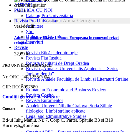
AUTORI
PUBLICĂ CU NOI
fără stoc
Catalog Pro Universitaria
Zalupca Alicia-Georgiana
Revista Pro Universitaria
vezi detalii
Admitere
Știri
Opinia specialistului
Atitudini publice fata de Uniunea Europeana in contextul crizei
Interviuri
refugiatilor
Reviste
Revista Etică și deontologie
32,00
lei
Revista Fiat Iustitia
Revista facultății de Drept Oradea
PRO UNIVERSITARIA S.R.L.
Revista „Annales Universitatis Apulensis – Series
Jurisprudentia”
Nr. ORC: J40/1255/2004
Revista Analele Facultăţii de Limbi și Literaturi Străine
CIF: RO16097580
Romanian Economic and Business Review
Revista Cogito
Condiții generale de vânzare
Revista Euromentor
Analele Universității din Craiova, Seria Științe
Contact
filologice, Limbi străine aplicate
Legal and administrative Studies
Bd-ul Iuliu Maniu, Nr. 7, Corp C, Parter, Spațiile B3 și B19
București, România