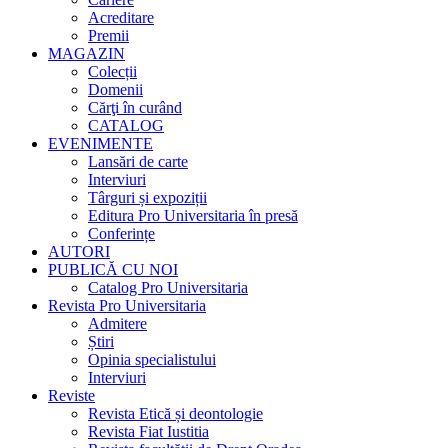
Acreditare
Premii
MAGAZIN
Colecții
Domenii
Cărţi în curând
CATALOG
EVENIMENTE
Lansări de carte
Interviuri
Târguri și expoziții
Editura Pro Universitaria în presă
Conferințe
AUTORI
PUBLICĂ CU NOI
Catalog Pro Universitaria
Revista Pro Universitaria
Admitere
Știri
Opinia specialistului
Interviuri
Reviste
Revista Etică și deontologie
Revista Fiat Iustitia