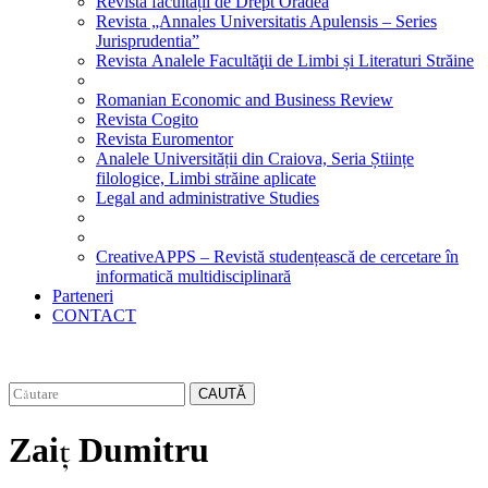
Revista facultății de Drept Oradea
Revista „Annales Universitatis Apulensis – Series
Jurisprudentia”
Revista Analele Facultăţii de Limbi și Literaturi Străine
Romanian Economic and Business Review
Revista Cogito
Revista Euromentor
Analele Universității din Craiova, Seria Științe
filologice, Limbi străine aplicate
Legal and administrative Studies
CreativeAPPS – Revistă studențească de cercetare în
informatică multidisciplinară
Parteneri
CONTACT
CAUTĂ
Zaiț Dumitru