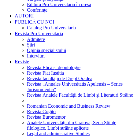
Editura Pro Universitaria în presă
Conferințe
AUTORI
PUBLICĂ CU NOI
Catalog Pro Universitaria
Revista Pro Universitaria
Admitere
Știri
Opinia specialistului
Interviuri
Reviste
Revista Etică și deontologie
Revista Fiat Iustitia
Revista facultății de Drept Oradea
Revista „Annales Universitatis Apulensis – Series
Jurisprudentia”
Revista Analele Facultăţii de Limbi și Literaturi Străine
Romanian Economic and Business Review
Revista Cogito
Revista Euromentor
Analele Universității din Craiova, Seria Științe
filologice, Limbi străine aplicate
Legal and administrative Studies