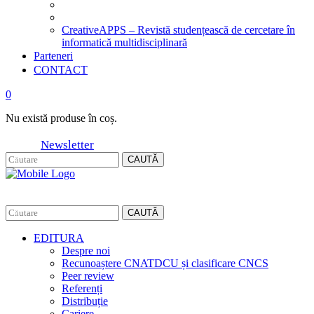
CreativeAPPS – Revistă studențească de cercetare în
informatică multidisciplinară
Parteneri
CONTACT
0
Nu există produse în coș.
Newsletter
CAUTĂ
CAUTĂ
EDITURA
Despre noi
Recunoaștere CNATDCU și clasificare CNCS
Peer review
Referenți
Distribuție
Cariere