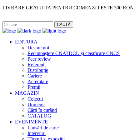
LIVRARE GRATUITA PENTRU COMENZI PESTE 300 RON
Facebook
Instagram
CAUTĂ
EDITURA
Despre noi
Recunoaștere CNATDCU și clasificare CNCS
Peer review
Referenți
Distribuție
Cariere
Acreditare
Premii
MAGAZIN
Colecții
Domenii
Cărţi în curând
CATALOG
EVENIMENTE
Lansări de carte
Interviuri
Târguri și expoziții