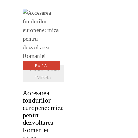
VEZI
DETALII
FĂRĂ
Vlădoi Janina
STOC
Mirela
Accesarea
fondurilor
europene: miza
pentru
dezvoltarea
Romaniei