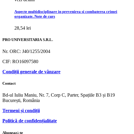
Aspecte multidisciplinare in prevenirea si combaterea crimei
organizate. Note de curs
28,54
lei
PRO UNIVERSITARIA S.R.L.
Nr. ORC: J40/1255/2004
CIF: RO16097580
Condiții generale de vânzare
Contact
Bd-ul Iuliu Maniu, Nr. 7, Corp C, Parter, Spațiile B3 și B19
București, România
Termeni și condiții
Politică de confidențialitate
Abonează-te