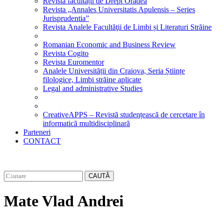
Revista facultății de Drept Oradea
Revista „Annales Universitatis Apulensis – Series
Jurisprudentia”
Revista Analele Facultăţii de Limbi și Literaturi Străine
Romanian Economic and Business Review
Revista Cogito
Revista Euromentor
Analele Universității din Craiova, Seria Științe
filologice, Limbi străine aplicate
Legal and administrative Studies
CreativeAPPS – Revistă studențească de cercetare în
informatică multidisciplinară
Parteneri
CONTACT
CAUTĂ
Mate Vlad Andrei