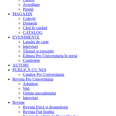
Acreditare
Premii
MAGAZIN
Colecții
Domenii
Cărţi în curând
CATALOG
EVENIMENTE
Lansări de carte
Interviuri
Târguri și expoziții
Editura Pro Universitaria în presă
Conferințe
AUTORI
PUBLICĂ CU NOI
Catalog Pro Universitaria
Revista Pro Universitaria
Admitere
Știri
Opinia specialistului
Interviuri
Reviste
Revista Etică și deontologie
Revista Fiat Iustitia