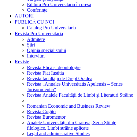
Editura Pro Universitaria în presă
Conferințe
AUTORI
PUBLICĂ CU NOI
Catalog Pro Universitaria
Revista Pro Universitaria
Admitere
Știri
Opinia specialistului
Interviuri
Reviste
Revista Etică și deontologie
Revista Fiat Iustitia
Revista facultății de Drept Oradea
Revista „Annales Universitatis Apulensis – Series
Jurisprudentia”
Revista Analele Facultăţii de Limbi și Literaturi Străine
Romanian Economic and Business Review
Revista Cogito
Revista Euromentor
Analele Universității din Craiova, Seria Științe
filologice, Limbi străine aplicate
Legal and administrative Studies