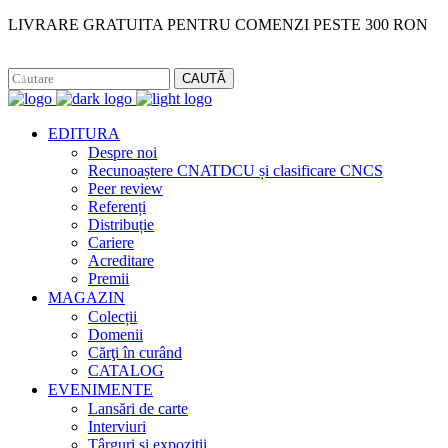
LIVRARE GRATUITA PENTRU COMENZI PESTE 300 RON
Facebook
Instagram
CAUTĂ
EDITURA
Despre noi
Recunoaștere CNATDCU și clasificare CNCS
Peer review
Referenți
Distribuție
Cariere
Acreditare
Premii
MAGAZIN
Colecții
Domenii
Cărţi în curând
CATALOG
EVENIMENTE
Lansări de carte
Interviuri
Târguri și expoziții