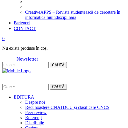
CreativeAPPS – Revistă studențească de cercetare în
informatică multidisciplinară
Parteneri
CONTACT
0
Nu există produse în coș.
Newsletter
CAUTĂ
CAUTĂ
EDITURA
Despre noi
Recunoaștere CNATDCU și clasificare CNCS
Peer review
Referenți
Distribuție
Cariere