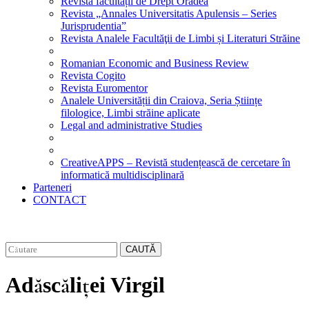
Revista facultății de Drept Oradea
Revista „Annales Universitatis Apulensis – Series
Jurisprudentia”
Revista Analele Facultăţii de Limbi și Literaturi Străine
Romanian Economic and Business Review
Revista Cogito
Revista Euromentor
Analele Universității din Craiova, Seria Științe
filologice, Limbi străine aplicate
Legal and administrative Studies
CreativeAPPS – Revistă studențească de cercetare în
informatică multidisciplinară
Parteneri
CONTACT
CAUTĂ
Adăscăliței Virgil