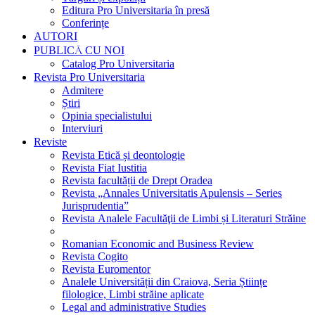
Editura Pro Universitaria în presă
Conferințe
AUTORI
PUBLICĂ CU NOI
Catalog Pro Universitaria
Revista Pro Universitaria
Admitere
Știri
Opinia specialistului
Interviuri
Reviste
Revista Etică și deontologie
Revista Fiat Iustitia
Revista facultății de Drept Oradea
Revista „Annales Universitatis Apulensis – Series
Jurisprudentia”
Revista Analele Facultăţii de Limbi și Literaturi Străine
Romanian Economic and Business Review
Revista Cogito
Revista Euromentor
Analele Universității din Craiova, Seria Științe
filologice, Limbi străine aplicate
Legal and administrative Studies