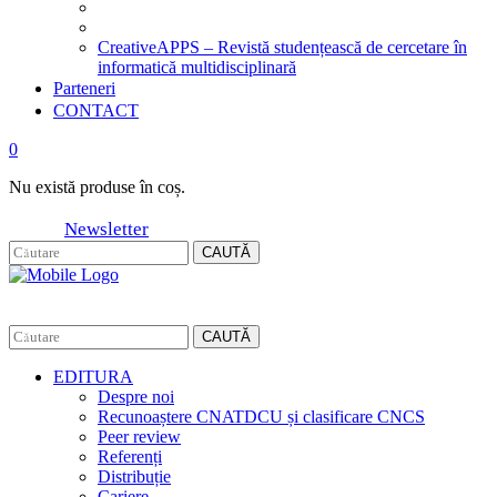
CreativeAPPS – Revistă studențească de cercetare în
informatică multidisciplinară
Parteneri
CONTACT
0
Nu există produse în coș.
Newsletter
CAUTĂ
CAUTĂ
EDITURA
Despre noi
Recunoaștere CNATDCU și clasificare CNCS
Peer review
Referenți
Distribuție
Cariere