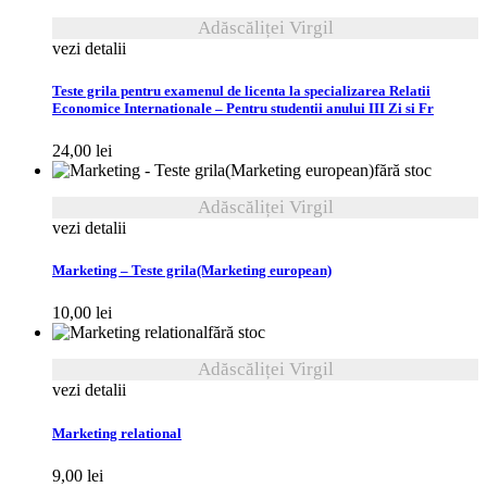
Adăscăliței Virgil
vezi detalii
Teste grila pentru examenul de licenta la specializarea Relatii
Economice Internationale – Pentru studentii anului III Zi si Fr
24,00
lei
fără stoc
Adăscăliței Virgil
vezi detalii
Marketing – Teste grila(Marketing european)
10,00
lei
fără stoc
Adăscăliței Virgil
vezi detalii
Marketing relational
9,00
lei