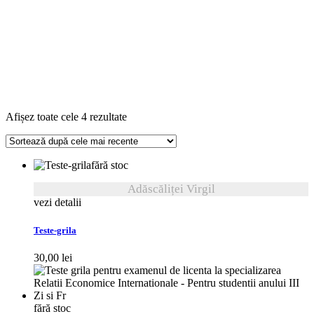
Sortat
Afișez toate cele 4 rezultate
după
cele
mai
fără stoc
recente
Adăscăliței Virgil
vezi detalii
Teste-grila
30,00
lei
fără stoc