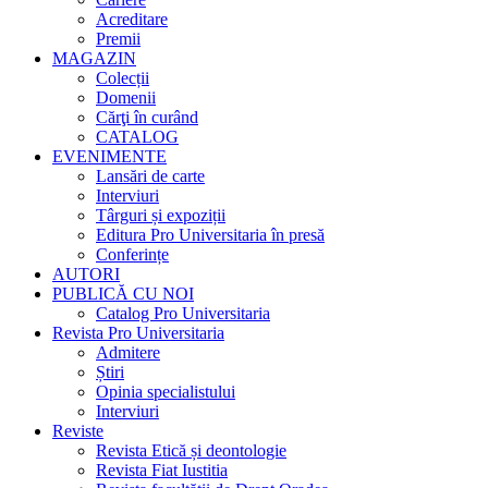
Acreditare
Premii
MAGAZIN
Colecții
Domenii
Cărţi în curând
CATALOG
EVENIMENTE
Lansări de carte
Interviuri
Târguri și expoziții
Editura Pro Universitaria în presă
Conferințe
AUTORI
PUBLICĂ CU NOI
Catalog Pro Universitaria
Revista Pro Universitaria
Admitere
Știri
Opinia specialistului
Interviuri
Reviste
Revista Etică și deontologie
Revista Fiat Iustitia