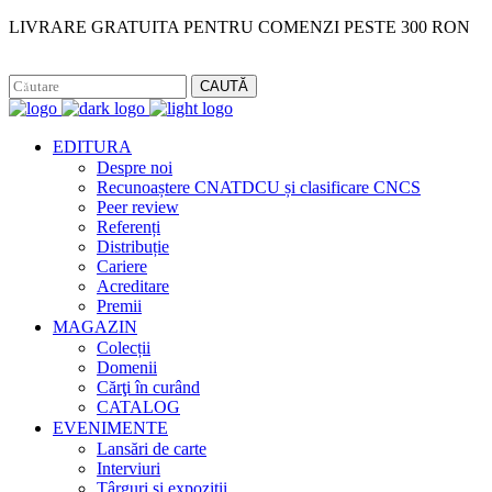
LIVRARE GRATUITA PENTRU COMENZI PESTE 300 RON
Facebook
Instagram
CAUTĂ
EDITURA
Despre noi
Recunoaștere CNATDCU și clasificare CNCS
Peer review
Referenți
Distribuție
Cariere
Acreditare
Premii
MAGAZIN
Colecții
Domenii
Cărţi în curând
CATALOG
EVENIMENTE
Lansări de carte
Interviuri
Târguri și expoziții