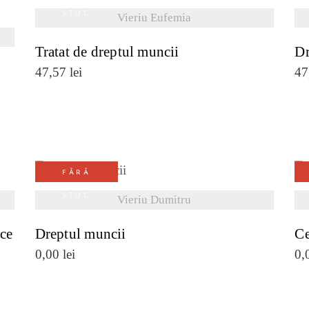
VEZI DETALII
STOC
Vieriu Eufemia
Tratat de dreptul muncii
Dr
47,57
lei
47
FĂRĂ
VEZI DETALII
STOC
Vieriu Dumitru
ice
Dreptul muncii
Ce
0,00
lei
0,