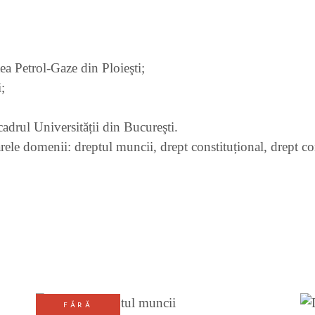
ea Petrol-Gaze din Ploieşti;
;
cadrul Universității din Bucureşti.
ele domenii: dreptul muncii, drept constituțional, drept com
FĂRĂ