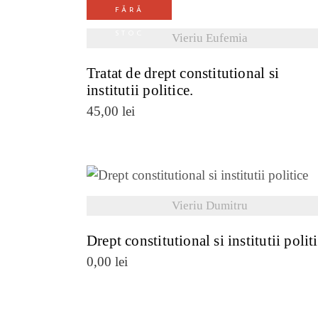
FĂRĂ
VEZI DETALII
mai
STOC
Vieriu Eufemia
recente
Tratat de drept constitutional si
institutii politice.
45,00
lei
VEZI DETALII
Vieriu Dumitru
Drept constitutional si institutii polit
0,00
lei