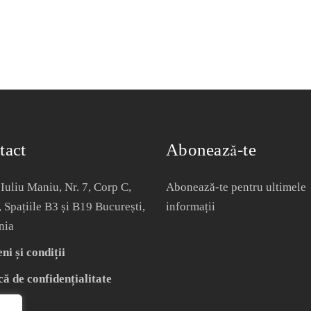
tact
Abonează-te
Iuliu Maniu, Nr. 7, Corp C,
Abonează-te pentru ultimele
, Spațiile B3 și B19 București,
informații
nia
i și condiții
că de confidențialitate