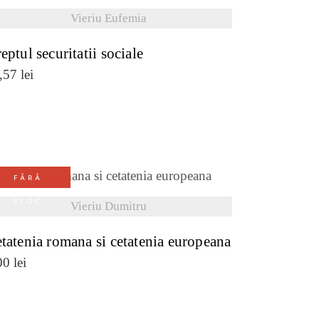
VEZI DETALII
Vieriu Eufemia
eptul securitatii sociale
,57
lei
FĂRĂ
VEZI DETALII
STOC
Vieriu Dumitru
tatenia romana si cetatenia europeana
00
lei