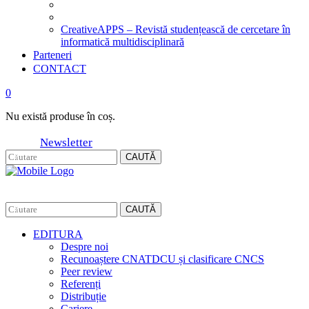
CreativeAPPS – Revistă studențească de cercetare în
informatică multidisciplinară
Parteneri
CONTACT
0
Nu există produse în coș.
Newsletter
CAUTĂ
CAUTĂ
EDITURA
Despre noi
Recunoaștere CNATDCU și clasificare CNCS
Peer review
Referenți
Distribuție
Cariere