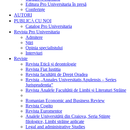
Editura Pro Universitaria în presă
Conferințe
AUTORI
PUBLICĂ CU NOI
Catalog Pro Universitaria
Revista Pro Universitaria
Admitere
Știri
Opinia specialistului
Interviuri
Reviste
Revista Etică și deontologie
Revista Fiat Iustitia
Revista facultății de Drept Oradea
Revista „Annales Universitatis Apulensis – Series
Jurisprudentia”
Revista Analele Facultăţii de Limbi și Literaturi Străine
Romanian Economic and Business Review
Revista Cogito
Revista Euromentor
Analele Universității din Craiova, Seria Științe
filologice, Limbi străine aplicate
Legal and administrative Studies