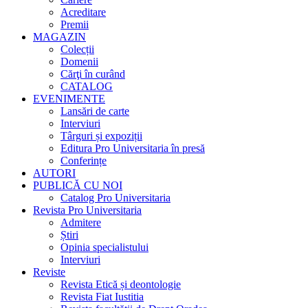
Acreditare
Premii
MAGAZIN
Colecții
Domenii
Cărţi în curând
CATALOG
EVENIMENTE
Lansări de carte
Interviuri
Târguri și expoziții
Editura Pro Universitaria în presă
Conferințe
AUTORI
PUBLICĂ CU NOI
Catalog Pro Universitaria
Revista Pro Universitaria
Admitere
Știri
Opinia specialistului
Interviuri
Reviste
Revista Etică și deontologie
Revista Fiat Iustitia