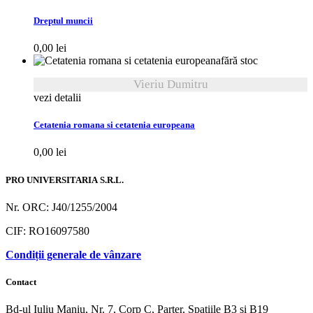
Dreptul muncii
0,00
lei
fără stoc
Vieriu Dumitru
vezi detalii
Cetatenia romana si cetatenia europeana
0,00
lei
PRO UNIVERSITARIA S.R.L.
Nr. ORC: J40/1255/2004
CIF: RO16097580
Condiții generale de vânzare
Contact
Bd-ul Iuliu Maniu, Nr. 7, Corp C, Parter, Spațiile B3 și B19