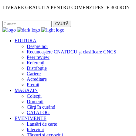
LIVRARE GRATUITA PENTRU COMENZI PESTE 300 RON
Facebook
Instagram
CAUTĂ
EDITURA
Despre noi
Recunoaștere CNATDCU și clasificare CNCS
Peer review
Referenți
Distribuție
Cariere
Acreditare
Premii
MAGAZIN
Colecții
Domenii
Cărţi în curând
CATALOG
EVENIMENTE
Lansări de carte
Interviuri
Târguri și expoziții