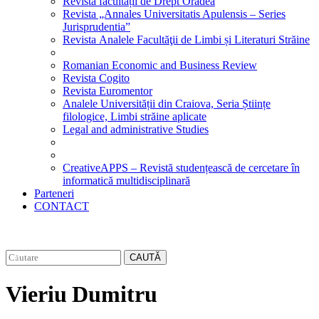
Revista facultății de Drept Oradea
Revista „Annales Universitatis Apulensis – Series
Jurisprudentia”
Revista Analele Facultăţii de Limbi și Literaturi Străine
Romanian Economic and Business Review
Revista Cogito
Revista Euromentor
Analele Universității din Craiova, Seria Științe
filologice, Limbi străine aplicate
Legal and administrative Studies
CreativeAPPS – Revistă studențească de cercetare în
informatică multidisciplinară
Parteneri
CONTACT
CAUTĂ
Vieriu Dumitru