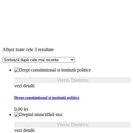
Sortat
Afișez toate cele 3 rezultate
după
cele
mai
recente
Vieriu Dumitru
vezi detalii
Drept constitutional si institutii politice
0,00
lei
fără stoc
Vieriu Dumitru
vezi detalii