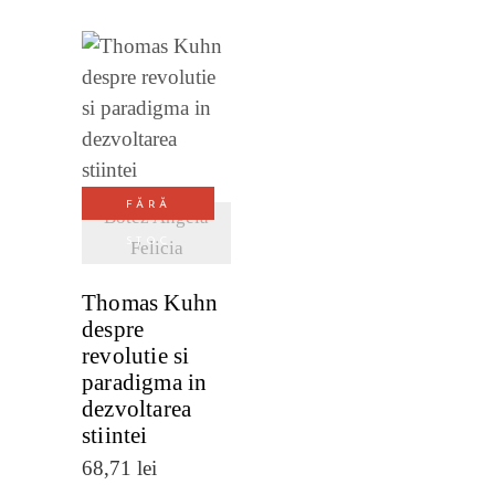
VEZI
DETALII
FĂRĂ
Botez Angela
STOC
Felicia
Thomas Kuhn
despre
revolutie si
paradigma in
dezvoltarea
stiintei
68,71
lei