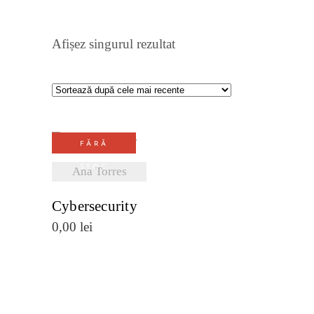
Afișez singurul rezultat
FĂRĂ
VEZI
STOC
Ana Torres
DETALII
Cybersecurity
0,00
lei