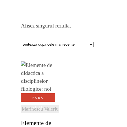
Afișez singurul rezultat
VEZI
DETALII
FĂRĂ
STOC
Marinescu Valeriu
Elemente de