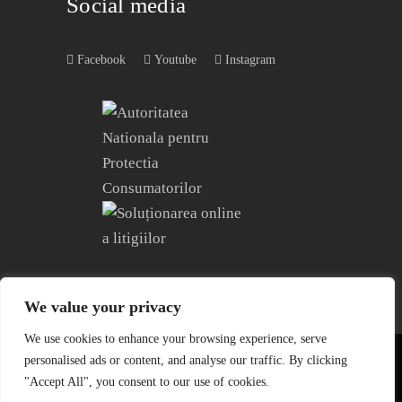
Social media
Facebook
Youtube
Instagram
We value your privacy
We use cookies to enhance your browsing experience, serve
personalised ads or content, and analyse our traffic. By clicking
COPYRIGHT © 2004 – 2023
EDITURA ACREDITATĂ CNCS
"Accept All", you consent to our use of cookies.
| CNATDCU PRO