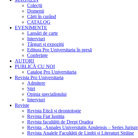
Colecții
Domenii
Cărţi în curând
CATALOG
EVENIMENTE
Lansări de carte
Interviuri
Târguri și expoziții
Editura Pro Universitaria în presă
Conferințe
AUTORI
PUBLICĂ CU NOI
Catalog Pro Universitaria
Revista Pro Universitaria
Admitere
Știri
Opinia specialistului
Interviuri
Reviste
Revista Etică și deontologie
Revista Fiat Iustitia
Revista facultății de Drept Oradea
Revista „Annales Universitatis Apulensis – Series Jurisp
Revista Analele Facultăţii de Limbi și Literaturi Străine