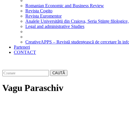
Romanian Economic and Business Review
Revista Cogito
Revista Euromentor
Analele Universității din Craiova, Seria Științe filologice,
Legal and administrative Studies
CreativeAPPS – Revistă studențească de cercetare în info
Parteneri
CONTACT
CAUTĂ
Vagu Paraschiv