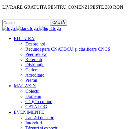
LIVRARE GRATUITA PENTRU COMENZI PESTE 300 RON
Facebook
Instagram
CAUTĂ
EDITURA
Despre noi
Recunoaștere CNATDCU și clasificare CNCS
Peer review
Referenți
Distribuție
Cariere
Acreditare
Premii
MAGAZIN
Colecții
Domenii
Cărţi în curând
CATALOG
EVENIMENTE
Lansări de carte
Interviuri
Târguri și expoziții