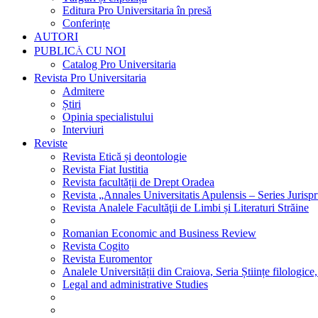
Editura Pro Universitaria în presă
Conferințe
AUTORI
PUBLICĂ CU NOI
Catalog Pro Universitaria
Revista Pro Universitaria
Admitere
Știri
Opinia specialistului
Interviuri
Reviste
Revista Etică și deontologie
Revista Fiat Iustitia
Revista facultății de Drept Oradea
Revista „Annales Universitatis Apulensis – Series Jurisp
Revista Analele Facultăţii de Limbi și Literaturi Străine
Romanian Economic and Business Review
Revista Cogito
Revista Euromentor
Analele Universității din Craiova, Seria Științe filologice,
Legal and administrative Studies