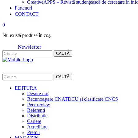
CreativeAPPS – Revistă studențească de cercetare în info
Parteneri
CONTACT
0
Nu există produse în coș.
Newsletter
CAUTĂ
CAUTĂ
EDITURA
Despre noi
Recunoaștere CNATDCU și clasificare CNCS
Peer review
Referenți
Distribuție
Cariere
Acreditare
Premii
MAGAZIN