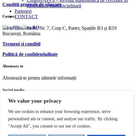
CreativeAPPS – Revistă studențească de cercetare în
Condiții generale de vânzare
informatică multidisciplinară
Parteneri
Contact
CONTACT
EN
RO
Bd-ul Iuliu Maniu, Nr. 7, Corp C, Parter, Spațiile B3 și B19
București, România
Termeni și condiții
Politică de confidențialitate
Abonează-te
Abonează-te pentru ultimele informații
Social media
We value your privacy
Facebook
Youtube
Instagram
We use cookies to enhance your browsing experience, serve
personalised ads or content, and analyse our traffic. By clicking
"Accept All", you consent to our use of cookies.
Copyright © 2004 – 2023 Editura acreditată CNCS | CNATDCU