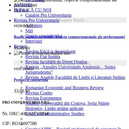
AUTORI
PUBLICĂ CU NOI
fără stoc
Catalog Pro Universitaria
Ciupitu Sorin
Revista Pro Universitaria
vezi detalii
Admitere
Știri
Opinia specialistului
Bazele managementului. Aspecte comportamentale ale performantei
Interviuri
Reviste
35,00
lei
Revista Etică și deontologie
fără stoc
Revista Fiat Iustitia
Revista facultății de Drept Oradea
Dumitrașcu Vadim
Revista „Annales Universitatis Apulensis – Series
vezi detalii
Jurisprudentia”
Revista Analele Facultăţii de Limbi și Literaturi Străine
Preturi si concurenta
Romanian Economic and Business Review
33,00
lei
Revista Cogito
Revista Euromentor
PRO UNIVERSITARIA S.R.L.
Analele Universității din Craiova, Seria Științe
filologice, Limbi străine aplicate
Nr. ORC: J40/1255/2004
Legal and administrative Studies
CIF: RO16097580