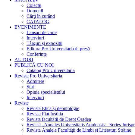
Colecții
Domenii
Cărţi în curând
CATALOG
EVENIMENTE
Lansări de carte
Interviuri
Târguri și expoziții
Editura Pro Universitaria în presă
Conferințe
AUTORI
PUBLICĂ CU NOI
Catalog Pro Universitaria
Revista Pro Universitaria
Admitere
Știri
Opinia specialistului
Interviuri
Reviste
Revista Etică și deontologie
Revista Fiat Iustitia
Revista facultății de Drept Oradea
Revista „Annales Universitatis Apulensis – Series Jurisp
Revista Analele Facultăţii de Limbi și Literaturi Străine