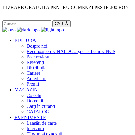
LIVRARE GRATUITA PENTRU COMENZI PESTE 300 RON
Facebook
Instagram
CAUTĂ
EDITURA
Despre noi
Recunoaștere CNATDCU și clasificare CNCS
Peer review
Referenți
Distribuție
Cariere
Acreditare
Premii
MAGAZIN
Colecții
Domenii
Cărţi în curând
CATALOG
EVENIMENTE
Lansări de carte
Interviuri
Târguri și expoziții