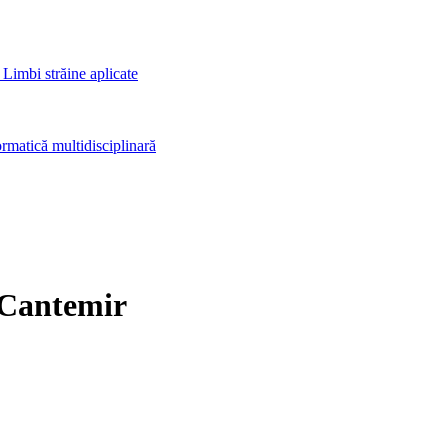
 Limbi străine aplicate
rmatică multidisciplinară
 Cantemir