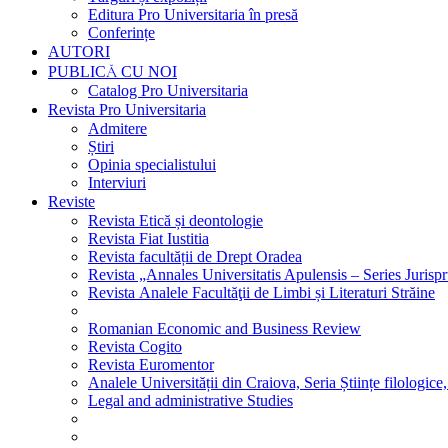
Editura Pro Universitaria în presă
Conferințe
AUTORI
PUBLICĂ CU NOI
Catalog Pro Universitaria
Revista Pro Universitaria
Admitere
Știri
Opinia specialistului
Interviuri
Reviste
Revista Etică și deontologie
Revista Fiat Iustitia
Revista facultății de Drept Oradea
Revista „Annales Universitatis Apulensis – Series Jurisp
Revista Analele Facultăţii de Limbi și Literaturi Străine
Romanian Economic and Business Review
Revista Cogito
Revista Euromentor
Analele Universității din Craiova, Seria Științe filologice,
Legal and administrative Studies