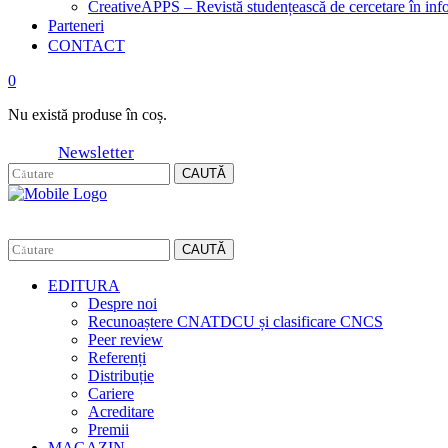
CreativeAPPS – Revistă studențească de cercetare în info
Parteneri
CONTACT
0
Nu există produse în coș.
Newsletter
CAUTĂ
CAUTĂ
EDITURA
Despre noi
Recunoaștere CNATDCU și clasificare CNCS
Peer review
Referenți
Distribuție
Cariere
Acreditare
Premii
MAGAZIN