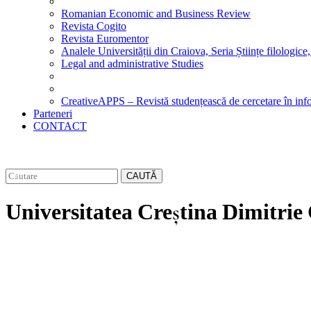
Romanian Economic and Business Review
Revista Cogito
Revista Euromentor
Analele Universității din Craiova, Seria Științe filologice,
Legal and administrative Studies
CreativeAPPS – Revistă studențească de cercetare în info
Parteneri
CONTACT
CAUTĂ
Universitatea Creștina Dimitrie