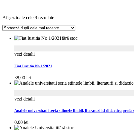
Sortat
Afișez toate cele 9 rezultate
după
cele
mai
fără stoc
recente
vezi detalii
Fiat Iustitia No 1/2021
38,00
lei
vezi detalii
Analele universitatii seria stiintele limbii, literaturii si didactica preda
0,00
lei
fără stoc