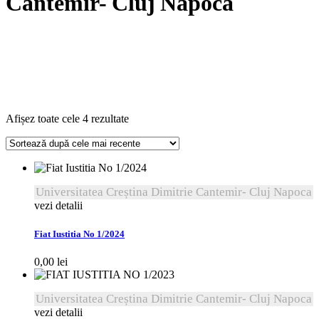
Cantemir- Cluj Napoca
Sortat
Afișez toate cele 4 rezultate
după
cele
mai
recente
Universitatea Creștina Dimitrie Cantemir- Cluj Napoca
vezi detalii
Fiat Iustitia No 1/2024
0,00
lei
Universitatea Creștina Dimitrie Cantemir- Cluj Napoca
vezi detalii