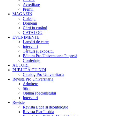
Acreditare
Premii
MAGAZIN
Colecții
Domenii
Cărţi în curând
CATALOG
EVENIMENTE
Lansări de carte
Interviuri
Târguri și expoziții
Editura Pro Universitaria în presă
Conferințe
AUTORI
PUBLICĂ CU NOI
Catalog Pro Universitaria
Revista Pro Universitaria
Admitere
Știri
Opinia specialistului
Interviuri
Reviste
Revista Etică și deontologie
Revista Fiat Iustitia