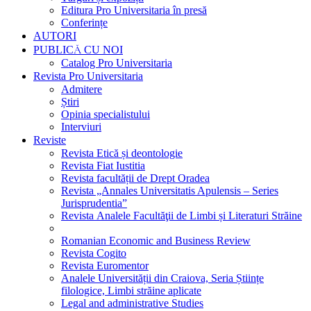
Editura Pro Universitaria în presă
Conferințe
AUTORI
PUBLICĂ CU NOI
Catalog Pro Universitaria
Revista Pro Universitaria
Admitere
Știri
Opinia specialistului
Interviuri
Reviste
Revista Etică și deontologie
Revista Fiat Iustitia
Revista facultății de Drept Oradea
Revista „Annales Universitatis Apulensis – Series
Jurisprudentia”
Revista Analele Facultăţii de Limbi și Literaturi Străine
Romanian Economic and Business Review
Revista Cogito
Revista Euromentor
Analele Universității din Craiova, Seria Științe
filologice, Limbi străine aplicate
Legal and administrative Studies