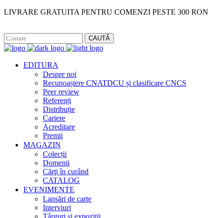
LIVRARE GRATUITA PENTRU COMENZI PESTE 300 RON
Facebook
Instagram
CAUTĂ
EDITURA
Despre noi
Recunoaștere CNATDCU și clasificare CNCS
Peer review
Referenți
Distribuție
Cariere
Acreditare
Premii
MAGAZIN
Colecții
Domenii
Cărţi în curând
CATALOG
EVENIMENTE
Lansări de carte
Interviuri
Târguri și expoziții