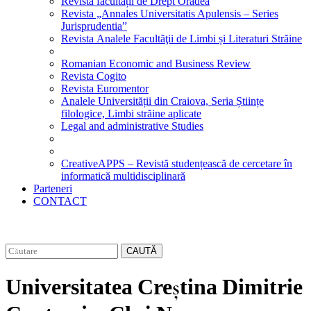
Revista facultății de Drept Oradea
Revista „Annales Universitatis Apulensis – Series
Jurisprudentia”
Revista Analele Facultăţii de Limbi și Literaturi Străine
Romanian Economic and Business Review
Revista Cogito
Revista Euromentor
Analele Universității din Craiova, Seria Științe
filologice, Limbi străine aplicate
Legal and administrative Studies
CreativeAPPS – Revistă studențească de cercetare în
informatică multidisciplinară
Parteneri
CONTACT
CAUTĂ
Universitatea Creștina Dimitrie