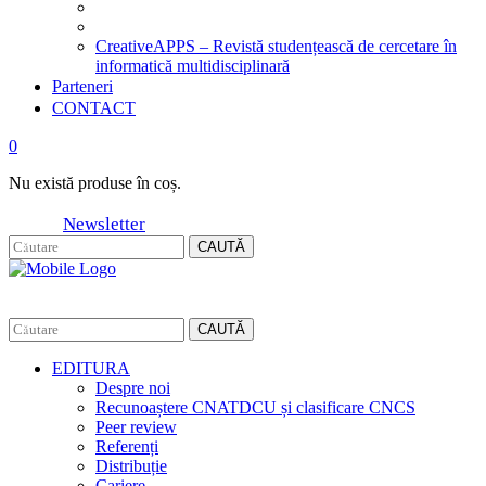
CreativeAPPS – Revistă studențească de cercetare în
informatică multidisciplinară
Parteneri
CONTACT
0
Nu există produse în coș.
Newsletter
CAUTĂ
CAUTĂ
EDITURA
Despre noi
Recunoaștere CNATDCU și clasificare CNCS
Peer review
Referenți
Distribuție
Cariere