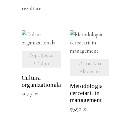
Sortat
rezultate
după
cele
VEZI
VEZI
mai
Popa Ștefan
DETALII
DETALII
Cătălin
Olariu Ana
recente
Alexandra
Cultura
organizationala
Metodologia
cercetarii in
40,17
lei
management
59,90
lei