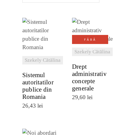
cele
mai
recente
VEZI
VEZI
FĂRĂ
DETALII
DETALII
STOC
Szekely Cătălina
Szekely Cătălina
Drept
administrativ
Sistemul
concepte
autoritatilor
generale
publice din
Romania
29,60
lei
26,43
lei