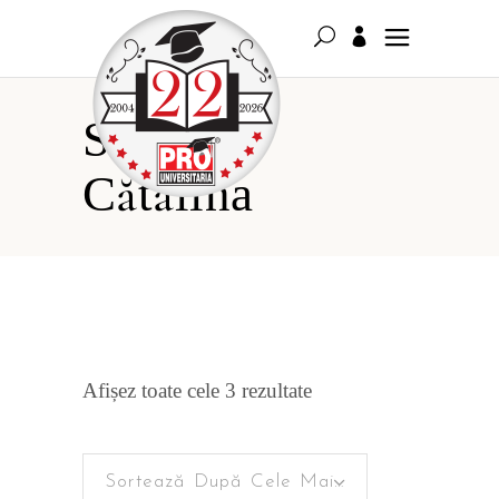
Szekely
Cătălina
Sortat
Afișez toate cele 3 rezultate
după
Sortează După Cele Mai Recente