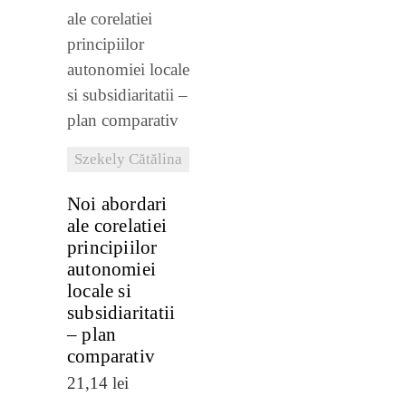
VEZI
DETALII
Szekely Cătălina
Noi abordari
ale corelatiei
principiilor
autonomiei
locale si
subsidiaritatii
– plan
comparativ
21,14
lei