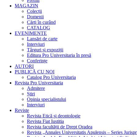
Premii
MAGAZIN
Colecții
Domenii
Cărţi în curând
CATALOG
EVENIMENTE
Lansări de carte
Interviuri
Târguri și expoziții
Editura Pro Universitaria în presă
Conferințe
AUTORI
PUBLICĂ CU NOI
Catalog Pro Universitaria
Revista Pro Universitaria
Admitere
Știri
Opinia specialistului
Interviuri
Reviste
Revista Etică și deontologie
Revista Fiat Iustitia
Revista facultății de Drept Oradea
Revista „Annales Universitatis Apulensis – Series Jurisp