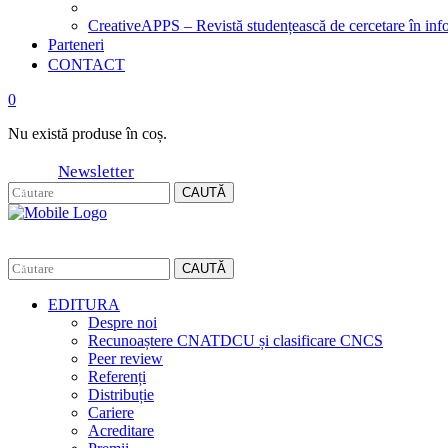
CreativeAPPS – Revistă studențească de cercetare în info
Parteneri
CONTACT
0
Nu există produse în coș.
Newsletter
CAUTĂ
CAUTĂ
EDITURA
Despre noi
Recunoaștere CNATDCU și clasificare CNCS
Peer review
Referenți
Distribuție
Cariere
Acreditare