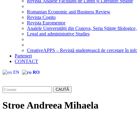
Revista Analele Facultăţii de Limbi și Literaturi Străine
Romanian Economic and Business Review
Revista Cogito
Revista Euromentor
Analele Universității din Craiova, Seria Științe filologice,
Legal and administrative Studies
CreativeAPPS – Revistă studențească de cercetare în info
Parteneri
CONTACT
EN
RO
CAUTĂ
Stroe Andreea Mihaela