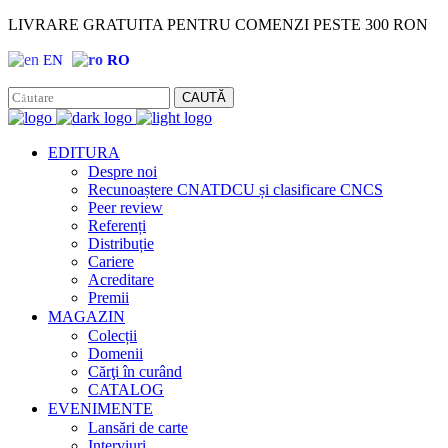
LIVRARE GRATUITA PENTRU COMENZI PESTE 300 RON
EN
RO
Facebook
Instagram
CAUTĂ
EDITURA
Despre noi
Recunoaștere CNATDCU și clasificare CNCS
Peer review
Referenți
Distribuție
Cariere
Acreditare
Premii
MAGAZIN
Colecții
Domenii
Cărţi în curând
CATALOG
EVENIMENTE
Lansări de carte
Interviuri