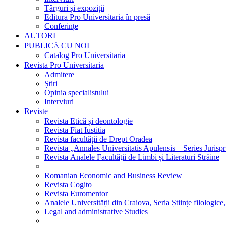
Târguri și expoziții
Editura Pro Universitaria în presă
Conferințe
AUTORI
PUBLICĂ CU NOI
Catalog Pro Universitaria
Revista Pro Universitaria
Admitere
Știri
Opinia specialistului
Interviuri
Reviste
Revista Etică și deontologie
Revista Fiat Iustitia
Revista facultății de Drept Oradea
Revista „Annales Universitatis Apulensis – Series Jurisp
Revista Analele Facultăţii de Limbi și Literaturi Străine
Romanian Economic and Business Review
Revista Cogito
Revista Euromentor
Analele Universității din Craiova, Seria Științe filologice,
Legal and administrative Studies