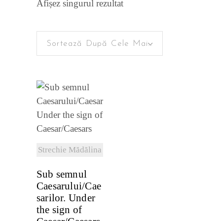
Afișez singurul rezultat
Sortează După Cele Mai Recente
VEZI
DETALII
Strechie Mădălina
Sub semnul
Caesarului/Cae
sarilor. Under
the sign of