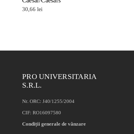
Caesar/Caesars
30,66
lei
PRO UNIVERSITARIA
S.R.L.
Nr. ORC: J40/1255/2004
CIF: RO16097580
Condiții generale de vânzare