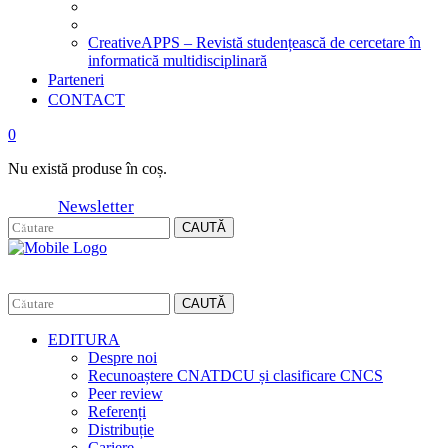
CreativeAPPS – Revistă studențească de cercetare în
informatică multidisciplinară
Parteneri
CONTACT
0
Nu există produse în coș.
Newsletter
CAUTĂ
CAUTĂ
EDITURA
Despre noi
Recunoaștere CNATDCU și clasificare CNCS
Peer review
Referenți
Distribuție
Cariere