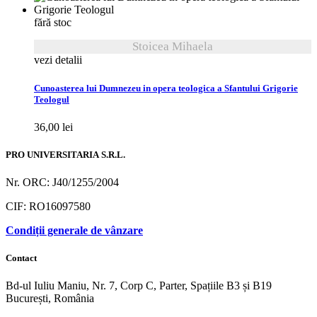
fără stoc
Stoicea Mihaela
vezi detalii
Cunoasterea lui Dumnezeu in opera teologica a Sfantului Grigorie
Teologul
36,00
lei
PRO UNIVERSITARIA S.R.L.
Nr. ORC: J40/1255/2004
CIF: RO16097580
Condiții generale de vânzare
Contact
Bd-ul Iuliu Maniu, Nr. 7, Corp C, Parter, Spațiile B3 și B19
București, România