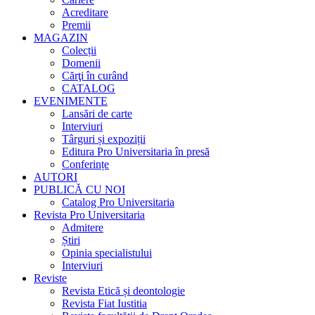
Acreditare
Premii
MAGAZIN
Colecții
Domenii
Cărţi în curând
CATALOG
EVENIMENTE
Lansări de carte
Interviuri
Târguri și expoziții
Editura Pro Universitaria în presă
Conferințe
AUTORI
PUBLICĂ CU NOI
Catalog Pro Universitaria
Revista Pro Universitaria
Admitere
Știri
Opinia specialistului
Interviuri
Reviste
Revista Etică și deontologie
Revista Fiat Iustitia