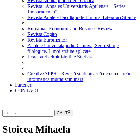
Revista facultății de Drept Oradea
Revista „Annales Universitatis Apulensis – Series
Jurisprudentia”
Revista Analele Facultăţii de Limbi și Literaturi Străine
Romanian Economic and Business Review
Revista Cogito
Revista Euromentor
Analele Universității din Craiova, Seria Științe
filologice, Limbi străine aplicate
Legal and administrative Studies
CreativeAPPS – Revistă studențească de cercetare în
informatică multidisciplinară
Parteneri
CONTACT
CAUTĂ
Stoicea Mihaela