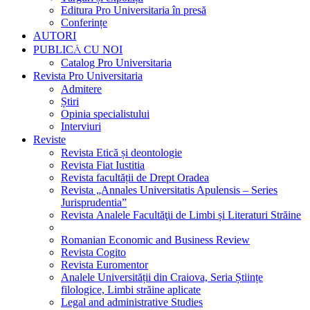
Editura Pro Universitaria în presă
Conferințe
AUTORI
PUBLICĂ CU NOI
Catalog Pro Universitaria
Revista Pro Universitaria
Admitere
Știri
Opinia specialistului
Interviuri
Reviste
Revista Etică și deontologie
Revista Fiat Iustitia
Revista facultății de Drept Oradea
Revista „Annales Universitatis Apulensis – Series
Jurisprudentia”
Revista Analele Facultăţii de Limbi și Literaturi Străine
Romanian Economic and Business Review
Revista Cogito
Revista Euromentor
Analele Universității din Craiova, Seria Științe
filologice, Limbi străine aplicate
Legal and administrative Studies