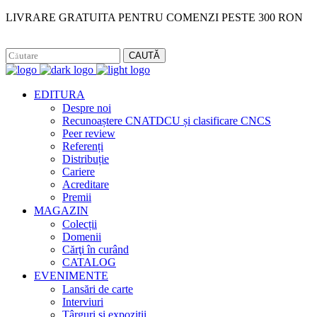
LIVRARE GRATUITA PENTRU COMENZI PESTE 300 RON
Facebook
Instagram
CAUTĂ
EDITURA
Despre noi
Recunoaștere CNATDCU și clasificare CNCS
Peer review
Referenți
Distribuție
Cariere
Acreditare
Premii
MAGAZIN
Colecții
Domenii
Cărţi în curând
CATALOG
EVENIMENTE
Lansări de carte
Interviuri
Târguri și expoziții