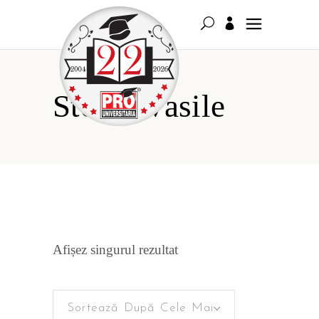
Stoica Vasile
Afișez singurul rezultat
Sortează După Cele Mai Recente