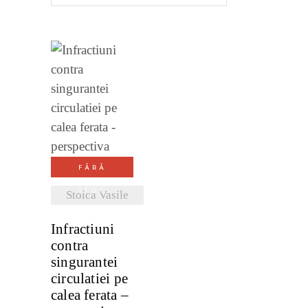
VEZI
DETALII
FĂRĂ
STOC
Stoica Vasile
Infractiuni
contra
singurantei
circulatiei pe
calea ferata –