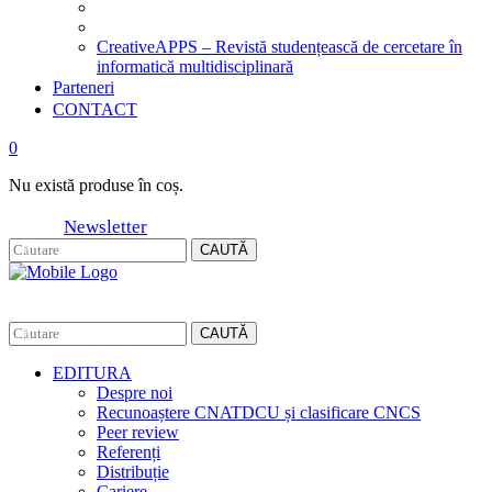
CreativeAPPS – Revistă studențească de cercetare în
informatică multidisciplinară
Parteneri
CONTACT
0
Nu există produse în coș.
Newsletter
CAUTĂ
CAUTĂ
EDITURA
Despre noi
Recunoaștere CNATDCU și clasificare CNCS
Peer review
Referenți
Distribuție
Cariere