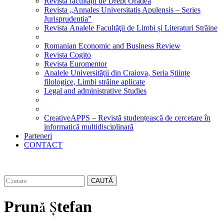
Revista facultății de Drept Oradea
Revista „Annales Universitatis Apulensis – Series
Jurisprudentia”
Revista Analele Facultăţii de Limbi și Literaturi Străine
Romanian Economic and Business Review
Revista Cogito
Revista Euromentor
Analele Universității din Craiova, Seria Științe
filologice, Limbi străine aplicate
Legal and administrative Studies
CreativeAPPS – Revistă studențească de cercetare în
informatică multidisciplinară
Parteneri
CONTACT
CAUTĂ
Prună Ștefan