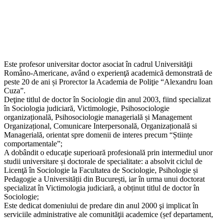
Este profesor universitar doctor asociat în cadrul Universităţii
Româno-Americane, având o experienţă academică demonstrată de
peste 20 de ani și Prorector la Academia de Poliţie “Alexandru Ioan
Cuza”.
Deţine titlul de doctor în Sociologie din anul 2003, fiind specializat
în Sociologia judiciară, Victimologie, Psihosociologie
organizațională, Psihosociologie managerială și Management
Organizațional, Comunicare Interpersonală, Organizațională si
Managerială, orientat spre domenii de interes precum “Științe
comportamentale”;
A dobândit o educaţie superioară profesională prin intermediul unor
studii universitare și doctorale de specialitate: a absolvit ciclul de
Licenţă în Sociologie la Facultatea de Sociologie, Psihologie și
Pedagogie a Universității din București, iar în urma unui doctorat
specializat în Victimologia judiciară, a obținut titlul de doctor în
Sociologie;
Este dedicat domeniului de predare din anul 2000 şi implicat în
serviciile administrative ale comunităţii academice (șef departament,