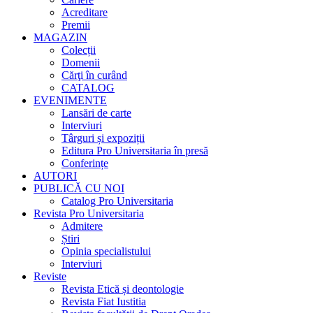
Acreditare
Premii
MAGAZIN
Colecții
Domenii
Cărţi în curând
CATALOG
EVENIMENTE
Lansări de carte
Interviuri
Târguri și expoziții
Editura Pro Universitaria în presă
Conferințe
AUTORI
PUBLICĂ CU NOI
Catalog Pro Universitaria
Revista Pro Universitaria
Admitere
Știri
Opinia specialistului
Interviuri
Reviste
Revista Etică și deontologie
Revista Fiat Iustitia