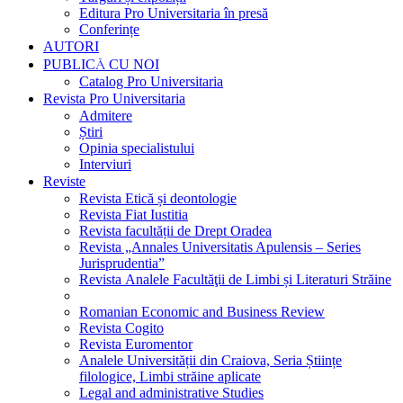
Editura Pro Universitaria în presă
Conferințe
AUTORI
PUBLICĂ CU NOI
Catalog Pro Universitaria
Revista Pro Universitaria
Admitere
Știri
Opinia specialistului
Interviuri
Reviste
Revista Etică și deontologie
Revista Fiat Iustitia
Revista facultății de Drept Oradea
Revista „Annales Universitatis Apulensis – Series
Jurisprudentia”
Revista Analele Facultăţii de Limbi și Literaturi Străine
Romanian Economic and Business Review
Revista Cogito
Revista Euromentor
Analele Universității din Craiova, Seria Științe
filologice, Limbi străine aplicate
Legal and administrative Studies