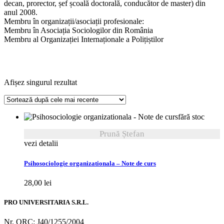
decan, prorector, șef școală doctorală, conducător de master) din
anul 2008.
Membru în organizații/asociații profesionale:
Membru în Asociația Sociologilor din România
Membru al Organizației Internaționale a Polițiștilor
Afișez singurul rezultat
fără stoc
Prună Ștefan
vezi detalii
Psihosociologie organizationala – Note de curs
28,00
lei
PRO UNIVERSITARIA S.R.L.
Nr. ORC: J40/1255/2004