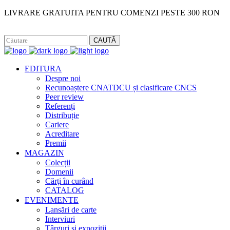
LIVRARE GRATUITA PENTRU COMENZI PESTE 300 RON
Facebook
Instagram
CAUTĂ
EDITURA
Despre noi
Recunoaștere CNATDCU și clasificare CNCS
Peer review
Referenți
Distribuție
Cariere
Acreditare
Premii
MAGAZIN
Colecții
Domenii
Cărţi în curând
CATALOG
EVENIMENTE
Lansări de carte
Interviuri
Târguri și expoziții