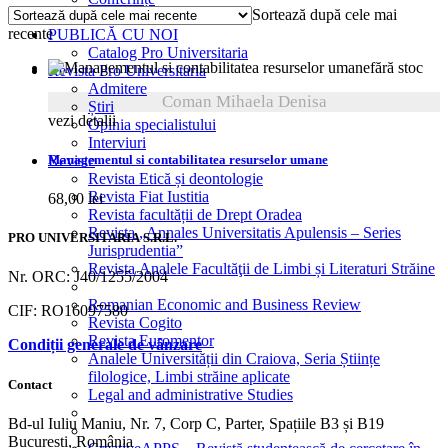
Sortează după cele mai
AUTORI
recente
PUBLICĂ CU NOI
Catalog Pro Universitaria
fără stoc
Revista Pro Universitaria
Admitere
Coman Mihaela Denisa
Știri
vezi detalii
Opinia specialistului
Interviuri
Managementul si contabilitatea resurselor umane
Reviste
Revista Etică și deontologie
Revista Fiat Iustitia
68,00
lei
Revista facultății de Drept Oradea
Revista „Annales Universitatis Apulensis – Series
PRO UNIVERSITARIA S.R.L.
Jurisprudentia”
Revista Analele Facultăţii de Limbi și Literaturi Străine
Nr. ORC: J40/1255/2004
Romanian Economic and Business Review
CIF: RO16097580
Revista Cogito
Revista Euromentor
Condiții generale de vânzare
Analele Universității din Craiova, Seria Științe
filologice, Limbi străine aplicate
Contact
Legal and administrative Studies
Bd-ul Iuliu Maniu, Nr. 7, Corp C, Parter, Spațiile B3 și B19
București, România