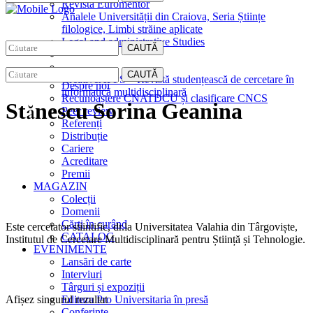
Revista Euromentor
Analele Universității din Craiova, Seria Științe
filologice, Limbi străine aplicate
Legal and administrative Studies
CAUTĂ
EDITURA
CAUTĂ
CreativeAPPS – Revistă studențească de cercetare în
Despre noi
informatică multidisciplinară
Recunoaștere CNATDCU și clasificare CNCS
Stănescu Sorina Geanina
Peer review
Referenți
Distribuție
Cariere
Acreditare
Premii
MAGAZIN
Colecții
Domenii
Cărţi în curând
Este cercetator stiintific, dr.la Universitatea Valahia din Târgoviște,
CATALOG
Institutul de Cercetare Multidisciplinară pentru Știință și Tehnologie.
EVENIMENTE
Lansări de carte
Interviuri
Târguri și expoziții
Afișez singurul rezultat
Editura Pro Universitaria în presă
Conferințe