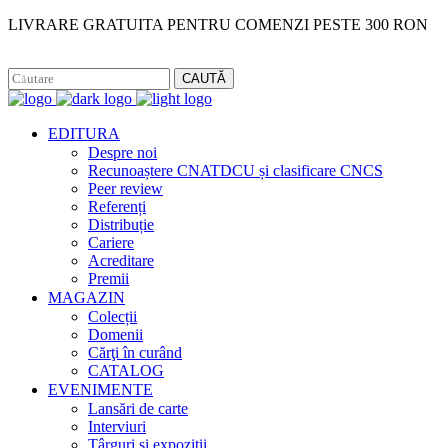
LIVRARE GRATUITA PENTRU COMENZI PESTE 300 RON
Facebook
Instagram
CAUTĂ
EDITURA
Despre noi
Recunoaștere CNATDCU și clasificare CNCS
Peer review
Referenți
Distribuție
Cariere
Acreditare
Premii
MAGAZIN
Colecții
Domenii
Cărţi în curând
CATALOG
EVENIMENTE
Lansări de carte
Interviuri
Târguri și expoziții