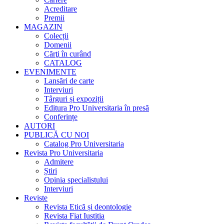
Acreditare
Premii
MAGAZIN
Colecții
Domenii
Cărţi în curând
CATALOG
EVENIMENTE
Lansări de carte
Interviuri
Târguri și expoziții
Editura Pro Universitaria în presă
Conferințe
AUTORI
PUBLICĂ CU NOI
Catalog Pro Universitaria
Revista Pro Universitaria
Admitere
Știri
Opinia specialistului
Interviuri
Reviste
Revista Etică și deontologie
Revista Fiat Iustitia