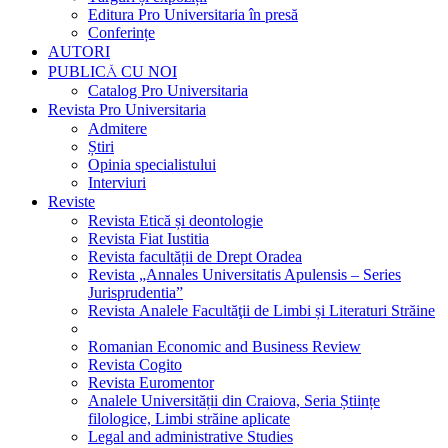
Editura Pro Universitaria în presă
Conferințe
AUTORI
PUBLICĂ CU NOI
Catalog Pro Universitaria
Revista Pro Universitaria
Admitere
Știri
Opinia specialistului
Interviuri
Reviste
Revista Etică și deontologie
Revista Fiat Iustitia
Revista facultății de Drept Oradea
Revista „Annales Universitatis Apulensis – Series
Jurisprudentia”
Revista Analele Facultăţii de Limbi și Literaturi Străine
Romanian Economic and Business Review
Revista Cogito
Revista Euromentor
Analele Universității din Craiova, Seria Științe
filologice, Limbi străine aplicate
Legal and administrative Studies