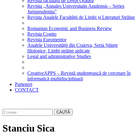
Revista facultății de Drept Oradea
Revista „Annales Universitatis Apulensis – Series
Jurisprudentia”
Revista Analele Facultăţii de Limbi și Literaturi Străine
Romanian Economic and Business Review
Revista Cogito
Revista Euromentor
Analele Universității din Craiova, Seria Științe
filologice, Limbi străine aplicate
Legal and administrative Studies
CreativeAPPS – Revistă studențească de cercetare în
informatică multidisciplinară
Parteneri
CONTACT
CAUTĂ
Stanciu Sica