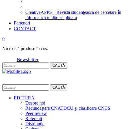
CreativeAPPS – Revistă studențească de cercetare în
informatică multidisciplinară
Parteneri
CONTACT
0
Nu există produse în coș.
Newsletter
CAUTĂ
CAUTĂ
EDITURA
Despre noi
Recunoaștere CNATDCU și clasificare CNCS
Peer review
Referenți
Distribuție
Cariere