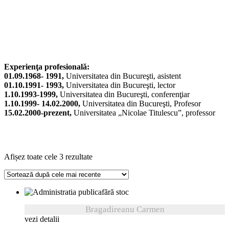
Experienţa profesională:
01.09.1968- 1991,
Universitatea din Bucureşti, asistent
01.10.1991- 1993,
Universitatea din Bucureşti, lector
1.10.1993-1999,
Universitatea din Bucureşti, conferenţiar
1.10.1999- 14.02.2000,
Universitatea din Bucureşti, Profesor
15.02.2000-prezent,
Universitatea „Nicolae Titulescu”, professor
Sortat
Afișez toate cele 3 rezultate
după
cele
mai
fără stoc
recente
Bragadireanu Carmen
vezi detalii