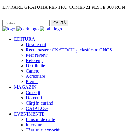
LIVRARE GRATUITA PENTRU COMENZI PESTE 300 RON
Facebook
Instagram
CAUTĂ
EDITURA
Despre noi
Recunoaștere CNATDCU și clasificare CNCS
Peer review
Referenți
Distribuție
Cariere
Acreditare
Premii
MAGAZIN
Colecții
Domenii
Cărţi în curând
CATALOG
EVENIMENTE
Lansări de carte
Interviuri
Târguri și expoziții