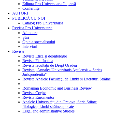
Editura Pro Universitaria în presă
Conferințe
AUTORI
PUBLICĂ CU NOI
Catalog Pro Universitaria
Revista Pro Universitaria
Admitere
Știri
Opinia specialistului
Interviuri
Reviste
Revista Etică și deontologie
Revista Fiat Iustitia
Revista facultății de Drept Oradea
Revista „Annales Universitatis Apulensis – Series
Jurisprudentia”
Revista Analele Facultăţii de Limbi și Literaturi Străine
Romanian Economic and Business Review
Revista Cogito
Revista Euromentor
Analele Universității din Craiova, Seria Științe
filologice, Limbi străine aplicate
Legal and administrative Studies