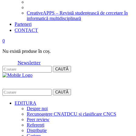
CreativeAPPS – Revistă studențească de cercetare în
informatică multidisciplinară
Parteneri
CONTACT
0
Nu există produse în coș.
Newsletter
CAUTĂ
CAUTĂ
EDITURA
Despre noi
Recunoaștere CNATDCU și clasificare CNCS
Peer review
Referenți
Distribuție
Cariere