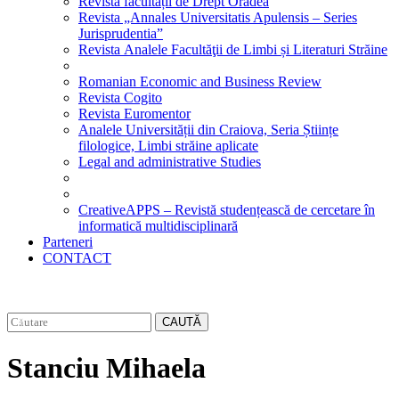
Revista facultății de Drept Oradea
Revista „Annales Universitatis Apulensis – Series
Jurisprudentia”
Revista Analele Facultăţii de Limbi și Literaturi Străine
Romanian Economic and Business Review
Revista Cogito
Revista Euromentor
Analele Universității din Craiova, Seria Științe
filologice, Limbi străine aplicate
Legal and administrative Studies
CreativeAPPS – Revistă studențească de cercetare în
informatică multidisciplinară
Parteneri
CONTACT
CAUTĂ
Stanciu Mihaela