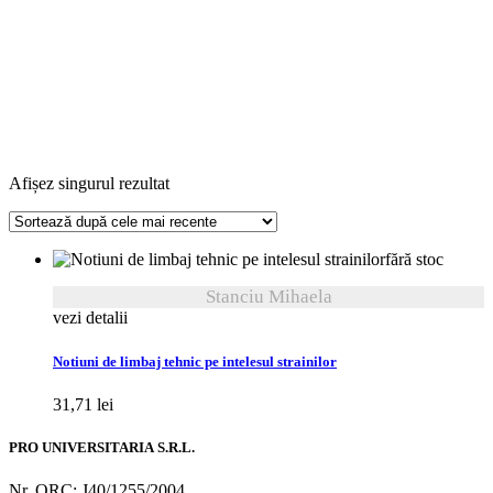
Afișez singurul rezultat
fără stoc
Stanciu Mihaela
vezi detalii
Notiuni de limbaj tehnic pe intelesul strainilor
31,71
lei
PRO UNIVERSITARIA S.R.L.
Nr. ORC: J40/1255/2004