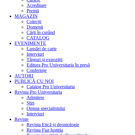
Acreditare
Premii
MAGAZIN
Colecții
Domenii
Cărţi în curând
CATALOG
EVENIMENTE
Lansări de carte
Interviuri
Târguri și expoziții
Editura Pro Universitaria în presă
Conferințe
AUTORI
PUBLICĂ CU NOI
Catalog Pro Universitaria
Revista Pro Universitaria
Admitere
Știri
Opinia specialistului
Interviuri
Reviste
Revista Etică și deontologie
Revista Fiat Iustitia