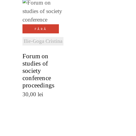
VEZI
DETALII
FĂRĂ
STOC
Ilie-Goga Cristina
Forum on
studies of
society
conference
proceedings
30,00
lei