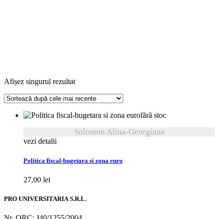
Afișez singurul rezultat
fără stoc
Solomon Alina-Georgiana
vezi detalii
Politica fiscal-bugetara si zona euro
27,00
lei
PRO UNIVERSITARIA S.R.L.
Nr. ORC: J40/1255/2004