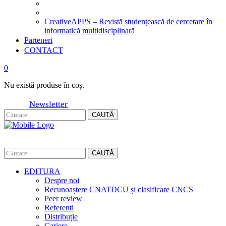
CreativeAPPS – Revistă studențească de cercetare în
informatică multidisciplinară
Parteneri
CONTACT
0
Nu există produse în coș.
Newsletter
CAUTĂ
CAUTĂ
EDITURA
Despre noi
Recunoaștere CNATDCU și clasificare CNCS
Peer review
Referenți
Distribuție
Cariere