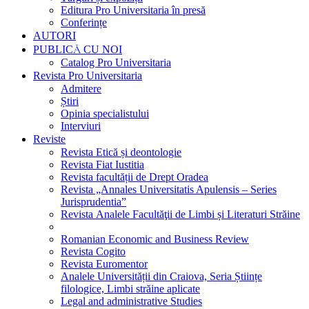
Editura Pro Universitaria în presă
Conferințe
AUTORI
PUBLICĂ CU NOI
Catalog Pro Universitaria
Revista Pro Universitaria
Admitere
Știri
Opinia specialistului
Interviuri
Reviste
Revista Etică și deontologie
Revista Fiat Iustitia
Revista facultății de Drept Oradea
Revista „Annales Universitatis Apulensis – Series
Jurisprudentia”
Revista Analele Facultăţii de Limbi și Literaturi Străine
Romanian Economic and Business Review
Revista Cogito
Revista Euromentor
Analele Universității din Craiova, Seria Științe
filologice, Limbi străine aplicate
Legal and administrative Studies