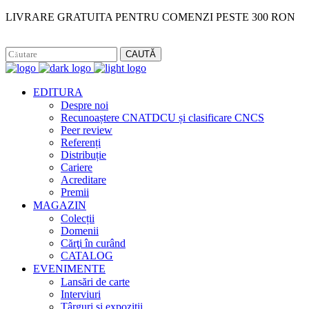
LIVRARE GRATUITA PENTRU COMENZI PESTE 300 RON
Facebook
Instagram
CAUTĂ
EDITURA
Despre noi
Recunoaștere CNATDCU și clasificare CNCS
Peer review
Referenți
Distribuție
Cariere
Acreditare
Premii
MAGAZIN
Colecții
Domenii
Cărţi în curând
CATALOG
EVENIMENTE
Lansări de carte
Interviuri
Târguri și expoziții