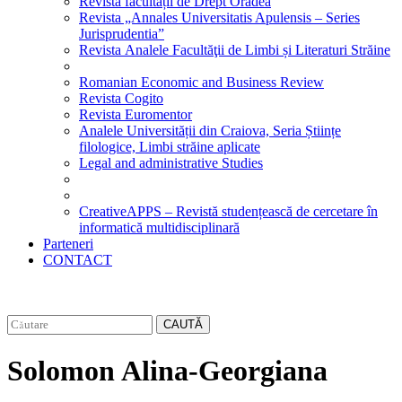
Revista facultății de Drept Oradea
Revista „Annales Universitatis Apulensis – Series
Jurisprudentia”
Revista Analele Facultăţii de Limbi și Literaturi Străine
Romanian Economic and Business Review
Revista Cogito
Revista Euromentor
Analele Universității din Craiova, Seria Științe
filologice, Limbi străine aplicate
Legal and administrative Studies
CreativeAPPS – Revistă studențească de cercetare în
informatică multidisciplinară
Parteneri
CONTACT
CAUTĂ
Solomon Alina-Georgiana