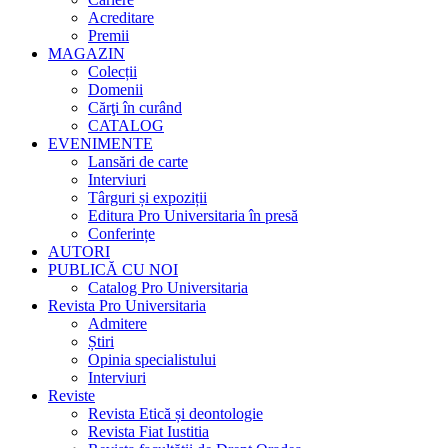
Acreditare
Premii
MAGAZIN
Colecții
Domenii
Cărţi în curând
CATALOG
EVENIMENTE
Lansări de carte
Interviuri
Târguri și expoziții
Editura Pro Universitaria în presă
Conferințe
AUTORI
PUBLICĂ CU NOI
Catalog Pro Universitaria
Revista Pro Universitaria
Admitere
Știri
Opinia specialistului
Interviuri
Reviste
Revista Etică și deontologie
Revista Fiat Iustitia