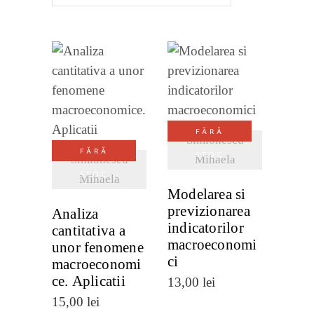
cele
mai
recente
VEZI
VEZI
DETALII
DETALII
FĂRĂ
Simionescu
FĂRĂ
STOC
Simionescu
Mihaela
STOC
Mihaela
Modelarea si
previzionarea
Analiza
indicatorilor
cantitativa a
macroeconomi
unor fenomene
ci
macroeconomi
ce. Aplicatii
13,00
lei
15,00
lei