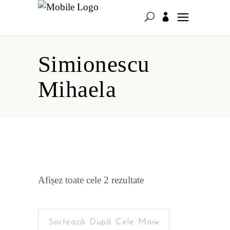
Simionescu
Mihaela
Sortat
Afișez toate cele 2 rezultate
după
Sortează După Cele Mai Recente