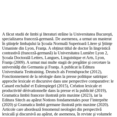
A făcut studii de limbi şi literaturi strǎine la Universitatea Bucureşti,
specializarea franceză-germană. De asemenea, a urmat un masterat
în ştiinţele limbajului la Şcoala Normală Superioară Litere şi Ştiinţe
Umaniste din Lyon, Franţa. A obținut titlul de doctor în lingvisticǎ
contrastivǎ (francezǎ-germanǎ) la Universitatea Lumière Lyon 2,
Școala Doctorală Lettres, Langues, Linguistique et Arts, Lyon,
Franţa (2009). A urmat mai multe stagii de pregǎtire şi cercetare la
universitǎţi din Germania şi Franţa. A publicat la Editura
Universitaria Testtraining. Deutsch als Fremdsprache (2012),
Fonctionnement de la néologie dans la presse politique satirique:
approche lexicale et discursive dans une perspective comparative: le
Canard enchaîné et Eulenspiegel (2015), Création lexicale et
productivité dérivationnelle dans la presse et la publicité (2019),
Gramatica limbii franceze ilustrată prin maxime (2023), iar la
Editura Sitech au apǎrut Notions fondamentales pour l’interprète
(2020) şi Gramatica limbii germane ilustrată prin maxime (2020).
Articole care abordeazǎ fenomenul neologiei din perspectivǎ
lexicalǎ şi discursivǎ au apǎrut, de asemenea, în reviste şi volumele