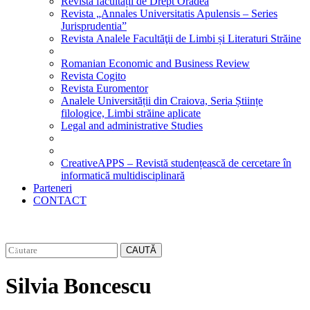
Revista facultății de Drept Oradea
Revista „Annales Universitatis Apulensis – Series
Jurisprudentia”
Revista Analele Facultăţii de Limbi și Literaturi Străine
Romanian Economic and Business Review
Revista Cogito
Revista Euromentor
Analele Universității din Craiova, Seria Științe
filologice, Limbi străine aplicate
Legal and administrative Studies
CreativeAPPS – Revistă studențească de cercetare în
informatică multidisciplinară
Parteneri
CONTACT
CAUTĂ
Silvia Boncescu