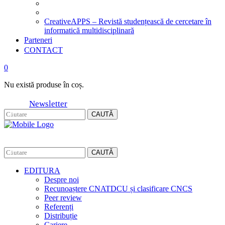
CreativeAPPS – Revistă studențească de cercetare în
informatică multidisciplinară
Parteneri
CONTACT
0
Nu există produse în coș.
Newsletter
CAUTĂ
CAUTĂ
EDITURA
Despre noi
Recunoaștere CNATDCU și clasificare CNCS
Peer review
Referenți
Distribuție
Cariere