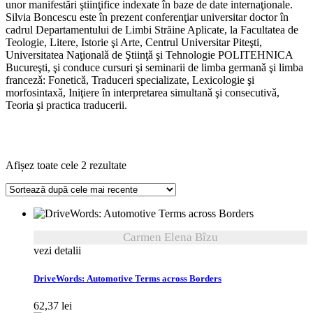
unor manifestări ştiinţifice indexate în baze de date internaţionale.
Silvia Boncescu este în prezent conferenţiar universitar doctor în
cadrul Departamentului de Limbi Străine Aplicate, la Facultatea de
Teologie, Litere, Istorie şi Arte, Centrul Universitar Piteşti,
Universitatea Naţionalǎ de Ştiinţǎ şi Tehnologie POLITEHNICA
Bucureşti, şi conduce cursuri şi seminarii de limba germanǎ şi limba
francezǎ: Foneticǎ, Traduceri specializate, Lexicologie şi
morfosintaxǎ, Iniţiere în interpretarea simultanǎ şi consecutivǎ,
Teoria şi practica traducerii.
Sortat
Afișez toate cele 2 rezultate
după
cele
mai
recente
Carmen Elena Bîzu
vezi detalii
DriveWords: Automotive Terms across Borders
62,37
lei