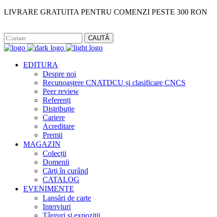
LIVRARE GRATUITA PENTRU COMENZI PESTE 300 RON
Facebook
Instagram
CAUTĂ
EDITURA
Despre noi
Recunoaștere CNATDCU și clasificare CNCS
Peer review
Referenți
Distribuție
Cariere
Acreditare
Premii
MAGAZIN
Colecții
Domenii
Cărţi în curând
CATALOG
EVENIMENTE
Lansări de carte
Interviuri
Târguri și expoziții