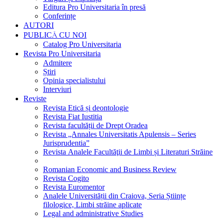
Editura Pro Universitaria în presă
Conferințe
AUTORI
PUBLICĂ CU NOI
Catalog Pro Universitaria
Revista Pro Universitaria
Admitere
Știri
Opinia specialistului
Interviuri
Reviste
Revista Etică și deontologie
Revista Fiat Iustitia
Revista facultății de Drept Oradea
Revista „Annales Universitatis Apulensis – Series
Jurisprudentia”
Revista Analele Facultăţii de Limbi și Literaturi Străine
Romanian Economic and Business Review
Revista Cogito
Revista Euromentor
Analele Universității din Craiova, Seria Științe
filologice, Limbi străine aplicate
Legal and administrative Studies