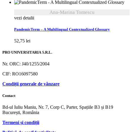
Ana-Marina Tomescu
vezi detalii
PandemicTerm – A Multilingual Contextualized Glossary
52,75
lei
PRO UNIVERSITARIA S.R.L.
Nr. ORC: J40/1255/2004
CIF: RO16097580
Condiții generale de vânzare
Contact
Bd-ul Iuliu Maniu, Nr. 7, Corp C, Parter, Spațiile B3 și B19
București, România
Termeni și condiții