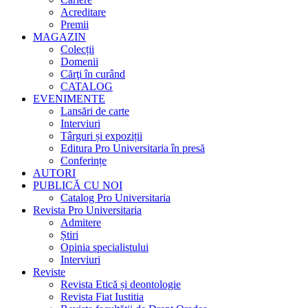
Acreditare
Premii
MAGAZIN
Colecții
Domenii
Cărţi în curând
CATALOG
EVENIMENTE
Lansări de carte
Interviuri
Târguri și expoziții
Editura Pro Universitaria în presă
Conferințe
AUTORI
PUBLICĂ CU NOI
Catalog Pro Universitaria
Revista Pro Universitaria
Admitere
Știri
Opinia specialistului
Interviuri
Reviste
Revista Etică și deontologie
Revista Fiat Iustitia