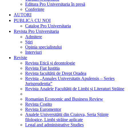
Editura Pro Universitaria în presă
Conferințe
AUTORI
PUBLICĂ CU NOI
Catalog Pro Universitaria
Revista Pro Universitaria
Admitere
Știri
Opinia specialistului
Interviuri
Reviste
Revista Etică și deontologie
Revista Fiat Iustitia
Revista facultății de Drept Oradea
Revista „Annales Universitatis Apulensis – Series
Jurisprudentia”
Revista Analele Facultăţii de Limbi și Literaturi Străine
Romanian Economic and Business Review
Revista Cogito
Revista Euromentor
Analele Universității din Craiova, Seria Științe
filologice, Limbi străine aplicate
Legal and administrative Studies