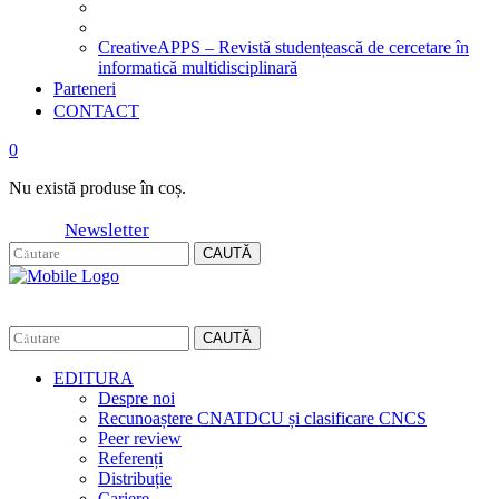
CreativeAPPS – Revistă studențească de cercetare în
informatică multidisciplinară
Parteneri
CONTACT
0
Nu există produse în coș.
Newsletter
CAUTĂ
CAUTĂ
EDITURA
Despre noi
Recunoaștere CNATDCU și clasificare CNCS
Peer review
Referenți
Distribuție
Cariere