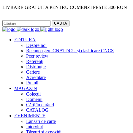
LIVRARE GRATUITA PENTRU COMENZI PESTE 300 RON
Facebook
Instagram
CAUTĂ
EDITURA
Despre noi
Recunoaștere CNATDCU și clasificare CNCS
Peer review
Referenți
Distribuție
Cariere
Acreditare
Premii
MAGAZIN
Colecții
Domenii
Cărţi în curând
CATALOG
EVENIMENTE
Lansări de carte
Interviuri
Târguri și expoziții