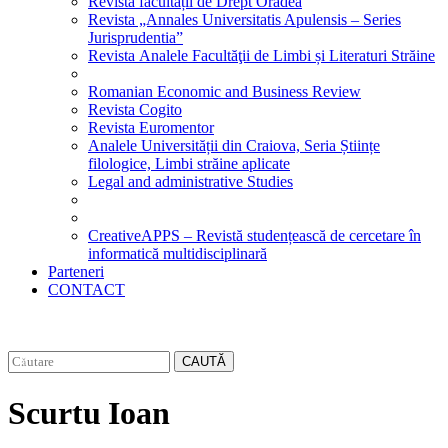
Revista facultății de Drept Oradea
Revista „Annales Universitatis Apulensis – Series
Jurisprudentia”
Revista Analele Facultăţii de Limbi și Literaturi Străine
Romanian Economic and Business Review
Revista Cogito
Revista Euromentor
Analele Universității din Craiova, Seria Științe
filologice, Limbi străine aplicate
Legal and administrative Studies
CreativeAPPS – Revistă studențească de cercetare în
informatică multidisciplinară
Parteneri
CONTACT
CAUTĂ
Scurtu Ioan