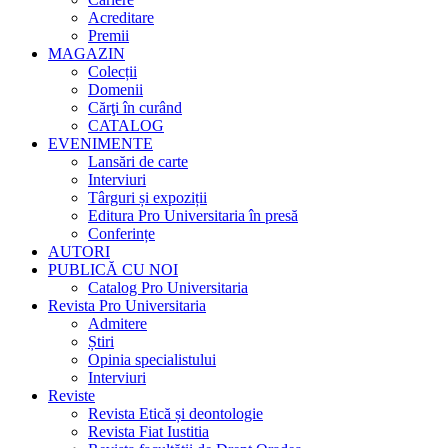
Acreditare
Premii
MAGAZIN
Colecții
Domenii
Cărţi în curând
CATALOG
EVENIMENTE
Lansări de carte
Interviuri
Târguri și expoziții
Editura Pro Universitaria în presă
Conferințe
AUTORI
PUBLICĂ CU NOI
Catalog Pro Universitaria
Revista Pro Universitaria
Admitere
Știri
Opinia specialistului
Interviuri
Reviste
Revista Etică și deontologie
Revista Fiat Iustitia