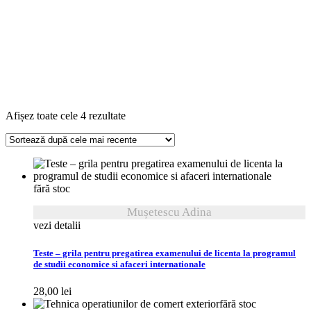
Sortat
Afișez toate cele 4 rezultate
după
cele
mai
recente
fără stoc
Mușetescu Adina
vezi detalii
Teste – grila pentru pregatirea examenului de licenta la programul
de studii economice si afaceri internationale
28,00
lei
fără stoc