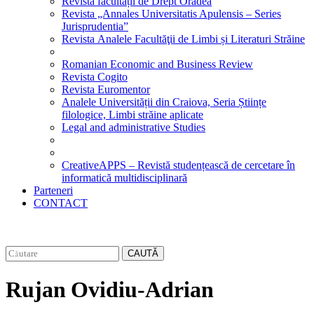
Revista facultății de Drept Oradea
Revista „Annales Universitatis Apulensis – Series
Jurisprudentia”
Revista Analele Facultăţii de Limbi și Literaturi Străine
Romanian Economic and Business Review
Revista Cogito
Revista Euromentor
Analele Universității din Craiova, Seria Științe
filologice, Limbi străine aplicate
Legal and administrative Studies
CreativeAPPS – Revistă studențească de cercetare în
informatică multidisciplinară
Parteneri
CONTACT
CAUTĂ
Rujan Ovidiu-Adrian