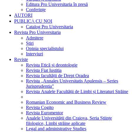
Editura Pro Universitaria în presă
Conferințe
AUTORI
PUBLICĂ CU NOI
Catalog Pro Universitaria
Revista Pro Universitaria
Admitere
Știri
Opinia specialistului
Interviuri
Reviste
Revista Etică și deontologie
Revista Fiat Iustitia
Revista facultății de Drept Oradea
Revista „Annales Universitatis Apulensis – Series
Jurisprudentia”
Revista Analele Facultăţii de Limbi și Literaturi Străine
Romanian Economic and Business Review
Revista Cogito
Revista Euromentor
Analele Universității din Craiova, Seria Științe
filologice, Limbi străine aplicate
Legal and administrative Studies