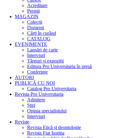
Acreditare
Premii
MAGAZIN
Colecții
Domenii
Cărţi în curând
CATALOG
EVENIMENTE
Lansări de carte
Interviuri
Târguri și expoziții
Editura Pro Universitaria în presă
Conferințe
AUTORI
PUBLICĂ CU NOI
Catalog Pro Universitaria
Revista Pro Universitaria
Admitere
Știri
Opinia specialistului
Interviuri
Reviste
Revista Etică și deontologie
Revista Fiat Iustitia