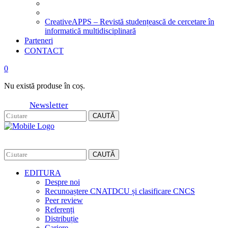
CreativeAPPS – Revistă studențească de cercetare în
informatică multidisciplinară
Parteneri
CONTACT
0
Nu există produse în coș.
Newsletter
CAUTĂ
CAUTĂ
EDITURA
Despre noi
Recunoaștere CNATDCU și clasificare CNCS
Peer review
Referenți
Distribuție
Cariere