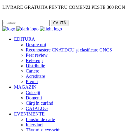
LIVRARE GRATUITA PENTRU COMENZI PESTE 300 RON
Facebook
Instagram
CAUTĂ
EDITURA
Despre noi
Recunoaștere CNATDCU și clasificare CNCS
Peer review
Referenți
Distribuție
Cariere
Acreditare
Premii
MAGAZIN
Colecții
Domenii
Cărţi în curând
CATALOG
EVENIMENTE
Lansări de carte
Interviuri
Târguri și expoziții