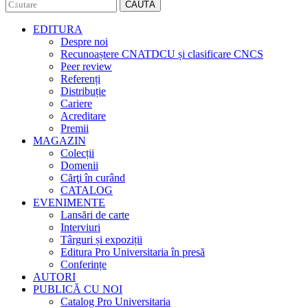
CAUTĂ
EDITURA
Despre noi
Recunoaștere CNATDCU și clasificare CNCS
Peer review
Referenți
Distribuție
Cariere
Acreditare
Premii
MAGAZIN
Colecții
Domenii
Cărţi în curând
CATALOG
EVENIMENTE
Lansări de carte
Interviuri
Târguri și expoziții
Editura Pro Universitaria în presă
Conferințe
AUTORI
PUBLICĂ CU NOI
Catalog Pro Universitaria