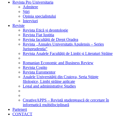
Revista Pro Universitaria
Admitere
Știri
Opinia specialistului
Interviuri
Reviste
Revista Etică și deontologie
Revista Fiat Iustitia
Revista facultății de Drept Oradea
Revista „Annales Universitatis Apulensis – Series
Jurisprudentia”
Revista Analele Facultăţii de Limbi și Literaturi Străine
Romanian Economic and Business Review
Revista Cogito
Revista Euromentor
Analele Universității din Craiova, Seria Științe
filologice, Limbi străine aplicate
Legal and administrative Studies
CreativeAPPS – Revistă studențească de cercetare în
informatică multidisciplinară
Parteneri
CONTACT