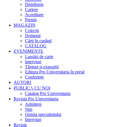
Distribuție
Cariere
Acreditare
Premii
MAGAZIN
Colecții
Domenii
Cărţi în curând
CATALOG
EVENIMENTE
Lansări de carte
Interviuri
Târguri și expoziții
Editura Pro Universitaria în presă
Conferințe
AUTORI
PUBLICĂ CU NOI
Catalog Pro Universitaria
Revista Pro Universitaria
Admitere
Știri
Opinia specialistului
Interviuri
Reviste