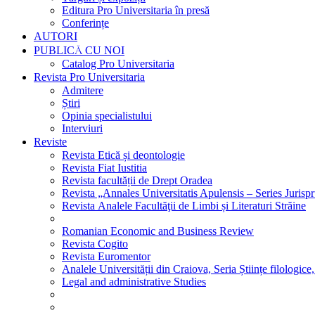
Editura Pro Universitaria în presă
Conferințe
AUTORI
PUBLICĂ CU NOI
Catalog Pro Universitaria
Revista Pro Universitaria
Admitere
Știri
Opinia specialistului
Interviuri
Reviste
Revista Etică și deontologie
Revista Fiat Iustitia
Revista facultății de Drept Oradea
Revista „Annales Universitatis Apulensis – Series Jurisp
Revista Analele Facultăţii de Limbi și Literaturi Străine
Romanian Economic and Business Review
Revista Cogito
Revista Euromentor
Analele Universității din Craiova, Seria Științe filologice,
Legal and administrative Studies