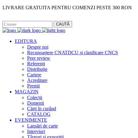
LIVRARE GRATUITA PENTRU COMENZI PESTE 300 RON
Facebook
Instagram
CAUTĂ
EDITURA
Despre noi
Recunoaștere CNATDCU și clasificare CNCS
Peer review
Referenți
Distribuție
Cariere
Acreditare
Premii
MAGAZIN
Colecții
Domenii
Cărţi în curând
CATALOG
EVENIMENTE
Lansări de carte
Interviuri
Târguri și expoziții