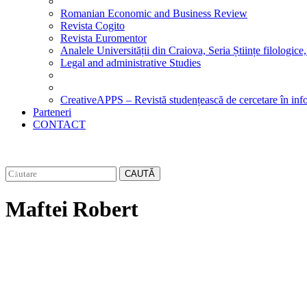
Romanian Economic and Business Review
Revista Cogito
Revista Euromentor
Analele Universității din Craiova, Seria Științe filologice,
Legal and administrative Studies
CreativeAPPS – Revistă studențească de cercetare în info
Parteneri
CONTACT
CAUTĂ
Maftei Robert