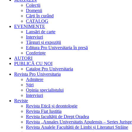
Colecții
Domenii
Cărţi în curând
CATALOG
EVENIMENTE
Lansări de carte
Interviuri
Târguri și expoziții
Editura Pro Universitaria în presă
Conferințe
AUTORI
PUBLICĂ CU NOI
Catalog Pro Universitaria
Revista Pro Universitaria
Admitere
Știri
Opinia specialistului
Interviuri
Reviste
Revista Etică și deontologie
Revista Fiat Iustitia
Revista facultății de Drept Oradea
Revista „Annales Universitatis Apulensis – Series Jurisp
Revista Analele Facultăţii de Limbi și Literaturi Străine