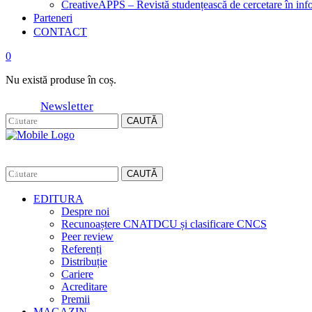
CreativeAPPS – Revistă studențească de cercetare în info
Parteneri
CONTACT
0
Nu există produse în coș.
Newsletter
CAUTĂ
CAUTĂ
EDITURA
Despre noi
Recunoaștere CNATDCU și clasificare CNCS
Peer review
Referenți
Distribuție
Cariere
Acreditare
Premii
MAGAZIN