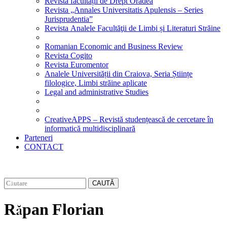
Revista facultății de Drept Oradea
Revista „Annales Universitatis Apulensis – Series
Jurisprudentia”
Revista Analele Facultăţii de Limbi și Literaturi Străine
Romanian Economic and Business Review
Revista Cogito
Revista Euromentor
Analele Universității din Craiova, Seria Științe
filologice, Limbi străine aplicate
Legal and administrative Studies
CreativeAPPS – Revistă studențească de cercetare în
informatică multidisciplinară
Parteneri
CONTACT
CAUTĂ
Răpan Florian