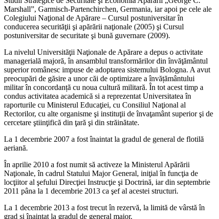
Studii Strategice de Securitate şi Economia Apărării „George C.
Marshall”, Garmisch-Partenchirchen, Germania, iar apoi pe cele ale
Colegiului Naţional de Apărare – Cursul postuniversitar în
conducerea securităţii şi apărării naţionale (2005) şi Cursul
postuniversitar de securitate şi bună guvernare (2009).
La nivelul Universităţii Naţionale de Apărare a depus o activitate
managerială majoră, în ansamblul transformărilor din învăţământul
superior românesc impuse de adoptarea sistemului Bologna. A avut
preocupări de găsire a unor căi de optimizare a învățământului
militar în concordanță cu noua cultură militară. În tot acest timp a
condus activitatea academică si a reprezentat Universitatea în
raporturile cu Ministerul Educaţiei, cu Consiliul Naţional al
Rectorilor, cu alte organisme şi instituţii de învaţamânt superior şi de
cercetare ştiinţifică din ţară şi din străinătate.
La 1 decembrie 2007 a fost înaintat la gradul de general de flotilă
aeriană.
În aprilie 2010 a fost numit să activeze la Ministerul Apărării
Naţionale, în cadrul Statului Major General, iniţial în funcţia de
locţiitor al şefului Direcţiei Instrucţie şi Doctrină, iar din septembrie
2011 pâna la 1 decembrie 2013 ca şef al acestei structuri.
La 1 decembrie 2013 a fost trecut în rezervă, la limită de vârstă în
grad şi înaintat la gradul de general maior.