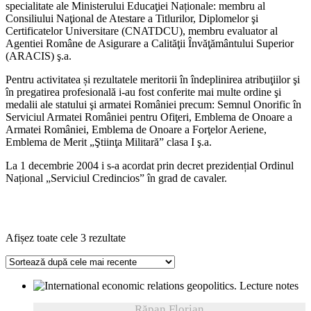
specialitate ale Ministerului Educaţiei Naționale: membru al
Consiliului Naţional de Atestare a Titlurilor, Diplomelor şi
Certificatelor Universitare (CNATDCU), membru evaluator al
Agentiei Române de Asigurare a Calităţii Învăţământului Superior
(ARACIS) ş.a.
Pentru activitatea și rezultatele meritorii în îndeplinirea atribuţiilor şi
în pregatirea profesională i-au fost conferite mai multe ordine şi
medalii ale statului şi armatei României precum: Semnul Onorific în
Serviciul Armatei României pentru Ofiţeri, Emblema de Onoare a
Armatei României, Emblema de Onoare a Forţelor Aeriene,
Emblema de Merit „Ştiinţa Militară” clasa I ş.a.
La 1 decembrie 2004 i s-a acordat prin decret prezidențial Ordinul
Național „Serviciul Credincios” în grad de cavaler.
Sortat
Afișez toate cele 3 rezultate
după
cele
mai
recente
Răpan Florian