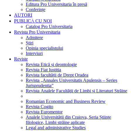
Editura Pro Universitaria în presă
Conferințe
AUTORI
PUBLICĂ CU NOI
Catalog Pro Universitaria
Revista Pro Universitaria
Admitere
Știri
Opinia specialistului
Interviuri
Reviste
Revista Etică și deontologie
Revista Fiat Iustitia
Revista facultății de Drept Oradea
Revista „Annales Universitatis Apulensis – Series
Jurisprudentia”
Revista Analele Facultăţii de Limbi și Literaturi Străine
Romanian Economic and Business Review
Revista Cogito
Revista Euromentor
Analele Universității din Craiova, Seria Științe
filologice, Limbi străine aplicate
Legal and administrative Studies