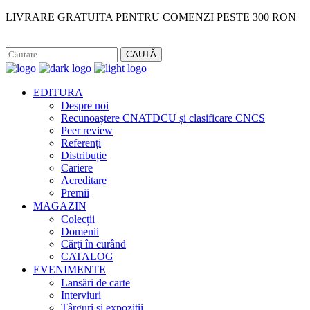
LIVRARE GRATUITA PENTRU COMENZI PESTE 300 RON
Facebook
Instagram
CAUTĂ
EDITURA
Despre noi
Recunoaștere CNATDCU și clasificare CNCS
Peer review
Referenți
Distribuție
Cariere
Acreditare
Premii
MAGAZIN
Colecții
Domenii
Cărţi în curând
CATALOG
EVENIMENTE
Lansări de carte
Interviuri
Târguri și expoziții