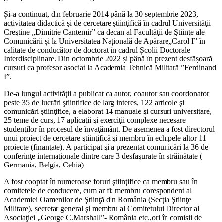
Și-a continuat, din februarie 2014 până la 30 septembrie 2023,
activitatea didactică şi de cercetare ştiinţifică în cadrul Universităţii
Creştine „Dimitrie Cantemir” ca decan al Facultăţii de Ştiinţe ale
Comunicării și la Universitatea Națională de Apărare„Carol I” în
calitate de conducător de doctorat în cadrul Școlii Doctorale
Interdisciplinare. Din octombrie 2022 și până în prezent desfășoară
cursuri ca profesor asociat la Academia Tehnică Militară ”Ferdinand
I”.
De-a lungul activităţii a publicat ca autor, coautor sau coordonator
peste 35 de lucrări ştiintifice de larg interes, 122 articole şi
comunicări ştiinţifice, a elaborat 14 manuale şi cursuri universitare,
25 teme de curs, 17 aplicaţii şi exerciţii complexe necesare
studenţilor în procesul de învaţământ. De asemenea a fost directorul
unui proiect de cercetare ştiinţifică şi membru în echipele altor 11
proiecte (finanţate). A participat şi a prezentat comunicări la 36 de
conferinţe internaţionale dintre care 3 desfaşurate în străinătate (
Germania, Belgia, Cehia)
A fost cooptat în numeroase foruri ştiinţifice ca membru sau în
comitetele de conducere, cum ar fi: membru corespondent al
Academiei Oamenilor de Ştiinţă din România (Secţia Ştiinţe
Militare), secretar general şi membru al Comitetului Director al
Asociaţiei „George C.Marshall”- România etc.,ori în comisii de