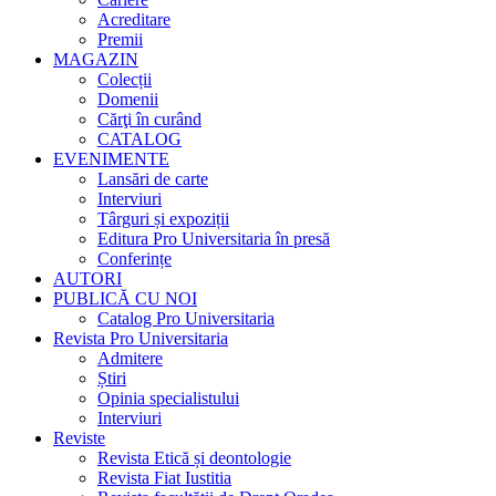
Acreditare
Premii
MAGAZIN
Colecții
Domenii
Cărţi în curând
CATALOG
EVENIMENTE
Lansări de carte
Interviuri
Târguri și expoziții
Editura Pro Universitaria în presă
Conferințe
AUTORI
PUBLICĂ CU NOI
Catalog Pro Universitaria
Revista Pro Universitaria
Admitere
Știri
Opinia specialistului
Interviuri
Reviste
Revista Etică și deontologie
Revista Fiat Iustitia