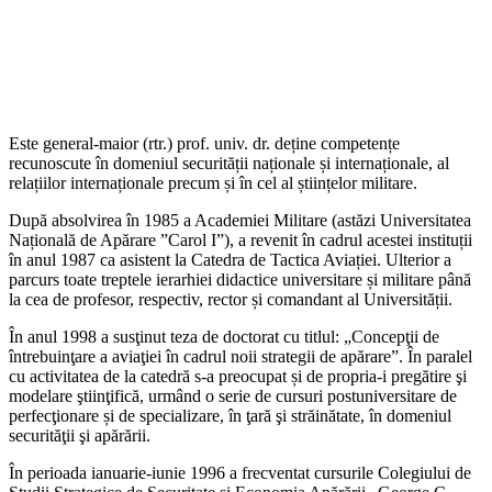
Este general-maior (rtr.) prof. univ. dr. deține competențe
recunoscute în domeniul securității naționale și internaționale, al
relațiilor internaționale precum și în cel al științelor militare.
După absolvirea în 1985 a Academiei Militare (astăzi Universitatea
Națională de Apărare ”Carol I”), a revenit în cadrul acestei instituții
în anul 1987 ca asistent la Catedra de Tactica Aviației. Ulterior a
parcurs toate treptele ierarhiei didactice universitare și militare până
la cea de profesor, respectiv, rector și comandant al Universității.
În anul 1998 a susţinut teza de doctorat cu titlul: „Concepţii de
întrebuinţare a aviaţiei în cadrul noii strategii de apărare”. În paralel
cu activitatea de la catedră s-a preocupat și de propria-i pregătire şi
modelare ştiinţifică, urmând o serie de cursuri postuniversitare de
perfecţionare și de specializare, în ţară şi străinătate, în domeniul
securităţii şi apărării.
În perioada ianuarie-iunie 1996 a frecventat cursurile Colegiului de