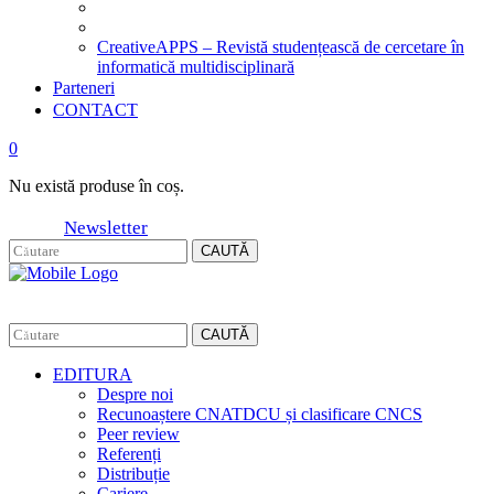
CreativeAPPS – Revistă studențească de cercetare în
informatică multidisciplinară
Parteneri
CONTACT
0
Nu există produse în coș.
Newsletter
CAUTĂ
CAUTĂ
EDITURA
Despre noi
Recunoaștere CNATDCU și clasificare CNCS
Peer review
Referenți
Distribuție
Cariere