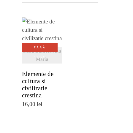
VEZI
DETALII
FĂRĂ
Radu Daniela Ana
STOC
Maria
Elemente de
cultura si
civilizatie
crestina
16,00
lei