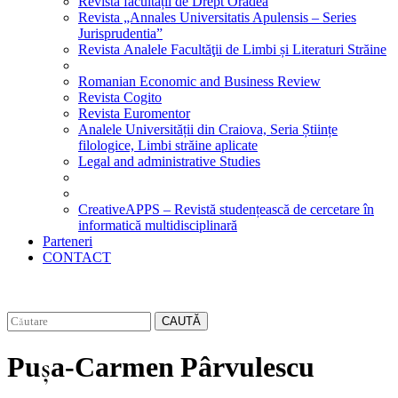
Revista facultății de Drept Oradea
Revista „Annales Universitatis Apulensis – Series
Jurisprudentia”
Revista Analele Facultăţii de Limbi și Literaturi Străine
Romanian Economic and Business Review
Revista Cogito
Revista Euromentor
Analele Universității din Craiova, Seria Științe
filologice, Limbi străine aplicate
Legal and administrative Studies
CreativeAPPS – Revistă studențească de cercetare în
informatică multidisciplinară
Parteneri
CONTACT
CAUTĂ
Pușa-Carmen Pârvulescu