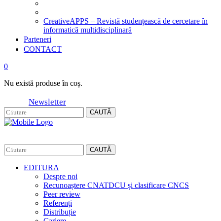
CreativeAPPS – Revistă studențească de cercetare în
informatică multidisciplinară
Parteneri
CONTACT
0
Nu există produse în coș.
Newsletter
CAUTĂ
CAUTĂ
EDITURA
Despre noi
Recunoaștere CNATDCU și clasificare CNCS
Peer review
Referenți
Distribuție
Cariere