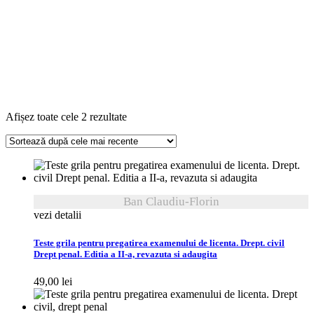
Sortat
Afișez toate cele 2 rezultate
după
cele
mai
recente
Ban Claudiu-Florin
vezi detalii
Teste grila pentru pregatirea examenului de licenta. Drept. civil
Drept penal. Editia a II-a, revazuta si adaugita
49,00
lei