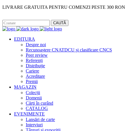
LIVRARE GRATUITA PENTRU COMENZI PESTE 300 RON
Facebook
Instagram
CAUTĂ
EDITURA
Despre noi
Recunoaștere CNATDCU și clasificare CNCS
Peer review
Referenți
Distribuție
Cariere
Acreditare
Premii
MAGAZIN
Colecții
Domenii
Cărţi în curând
CATALOG
EVENIMENTE
Lansări de carte
Interviuri
Târguri și expoziții