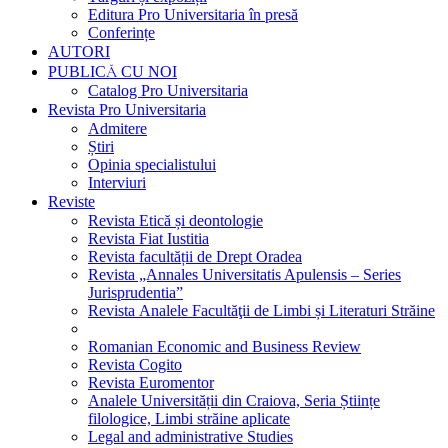
Editura Pro Universitaria în presă
Conferințe
AUTORI
PUBLICĂ CU NOI
Catalog Pro Universitaria
Revista Pro Universitaria
Admitere
Știri
Opinia specialistului
Interviuri
Reviste
Revista Etică și deontologie
Revista Fiat Iustitia
Revista facultății de Drept Oradea
Revista „Annales Universitatis Apulensis – Series
Jurisprudentia”
Revista Analele Facultăţii de Limbi și Literaturi Străine
Romanian Economic and Business Review
Revista Cogito
Revista Euromentor
Analele Universității din Craiova, Seria Științe
filologice, Limbi străine aplicate
Legal and administrative Studies