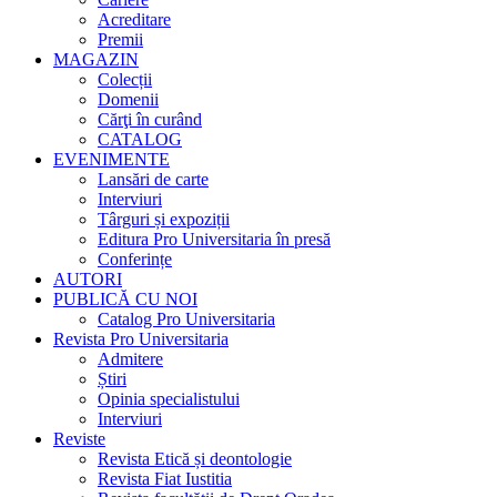
Acreditare
Premii
MAGAZIN
Colecții
Domenii
Cărţi în curând
CATALOG
EVENIMENTE
Lansări de carte
Interviuri
Târguri și expoziții
Editura Pro Universitaria în presă
Conferințe
AUTORI
PUBLICĂ CU NOI
Catalog Pro Universitaria
Revista Pro Universitaria
Admitere
Știri
Opinia specialistului
Interviuri
Reviste
Revista Etică și deontologie
Revista Fiat Iustitia