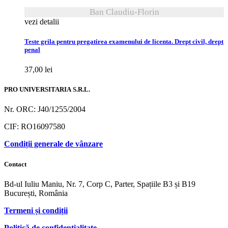
Ban Claudiu-Florin
vezi detalii
Teste grila pentru pregatirea examenului de licenta. Drept civil, drept
penal
37,00
lei
PRO UNIVERSITARIA S.R.L.
Nr. ORC: J40/1255/2004
CIF: RO16097580
Condiții generale de vânzare
Contact
Bd-ul Iuliu Maniu, Nr. 7, Corp C, Parter, Spațiile B3 și B19
București, România
Termeni și condiții
Politică de confidențialitate