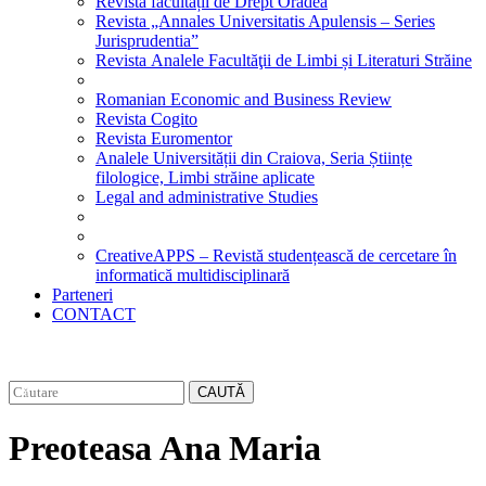
Revista facultății de Drept Oradea
Revista „Annales Universitatis Apulensis – Series
Jurisprudentia”
Revista Analele Facultăţii de Limbi și Literaturi Străine
Romanian Economic and Business Review
Revista Cogito
Revista Euromentor
Analele Universității din Craiova, Seria Științe
filologice, Limbi străine aplicate
Legal and administrative Studies
CreativeAPPS – Revistă studențească de cercetare în
informatică multidisciplinară
Parteneri
CONTACT
CAUTĂ
Preoteasa Ana Maria