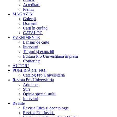
Acreditare
Premii
MAGAZIN
Colecții
Domenii
Cărţi în curând
CATALOG
EVENIMENTE
Lansări de carte
Interviuri
Târguri și expoziții
Editura Pro Universitaria în presă
Conferințe
AUTORI
PUBLICĂ CU NOI
Catalog Pro Universitaria
Revista Pro Universitaria
Admitere
Știri
Opinia specialistului
Interviuri
Reviste
Revista Etică și deontologie
Revista Fiat Iustitia