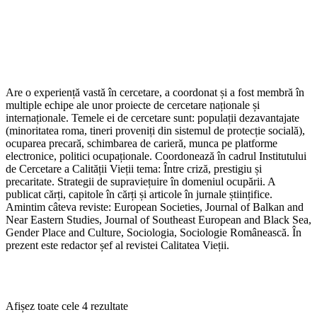
Are o experiență vastă în cercetare, a coordonat și a fost membră în
multiple echipe ale unor proiecte de cercetare naționale și
internaționale. Temele ei de cercetare sunt: populații dezavantajate
(minoritatea roma, tineri proveniți din sistemul de protecție socială),
ocuparea precară, schimbarea de carieră, munca pe platforme
electronice, politici ocupaționale. Coordonează în cadrul Institutului
de Cercetare a Calității Vieții tema: Între criză, prestigiu și
precaritate. Strategii de supraviețuire în domeniul ocupării. A
publicat cărți, capitole în cărți și articole în jurnale științifice.
Amintim câteva reviste: European Societies, Journal of Balkan and
Near Eastern Studies, Journal of Southeast European and Black Sea,
Gender Place and Culture, Sociologia, Sociologie Românească. În
prezent este redactor șef al revistei Calitatea Vieții.
Sortat
Afișez toate cele 4 rezultate