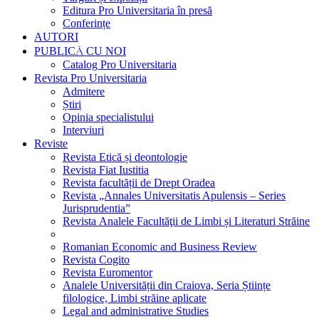
Editura Pro Universitaria în presă
Conferințe
AUTORI
PUBLICĂ CU NOI
Catalog Pro Universitaria
Revista Pro Universitaria
Admitere
Știri
Opinia specialistului
Interviuri
Reviste
Revista Etică și deontologie
Revista Fiat Iustitia
Revista facultății de Drept Oradea
Revista „Annales Universitatis Apulensis – Series
Jurisprudentia”
Revista Analele Facultăţii de Limbi și Literaturi Străine
Romanian Economic and Business Review
Revista Cogito
Revista Euromentor
Analele Universității din Craiova, Seria Științe
filologice, Limbi străine aplicate
Legal and administrative Studies