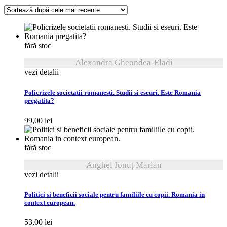
după
cele
mai
recente
fără stoc
Alexandra Gheondea-Eladi
vezi detalii
Policrizele societatii romanesti. Studii si eseuri. Este Romania
pregatita?
99,00
lei
fără stoc
Anghel Ionuț Marian
vezi detalii
Politici si beneficii sociale pentru familiile cu copii. Romania in
context european.
53,00
lei