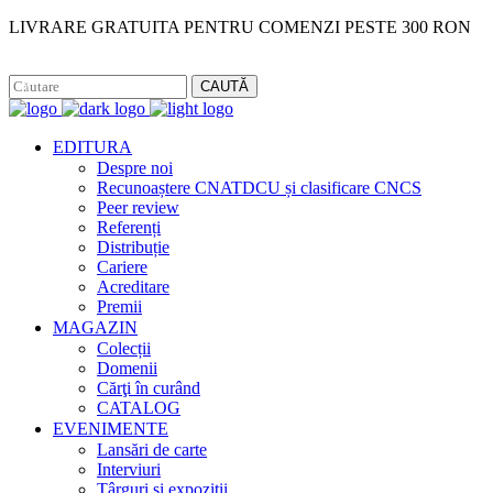
LIVRARE GRATUITA PENTRU COMENZI PESTE 300 RON
Facebook
Instagram
CAUTĂ
EDITURA
Despre noi
Recunoaștere CNATDCU și clasificare CNCS
Peer review
Referenți
Distribuție
Cariere
Acreditare
Premii
MAGAZIN
Colecții
Domenii
Cărţi în curând
CATALOG
EVENIMENTE
Lansări de carte
Interviuri
Târguri și expoziții