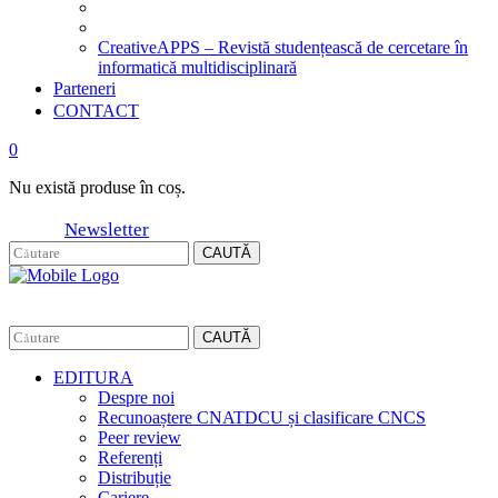
CreativeAPPS – Revistă studențească de cercetare în
informatică multidisciplinară
Parteneri
CONTACT
0
Nu există produse în coș.
Newsletter
CAUTĂ
CAUTĂ
EDITURA
Despre noi
Recunoaștere CNATDCU și clasificare CNCS
Peer review
Referenți
Distribuție
Cariere