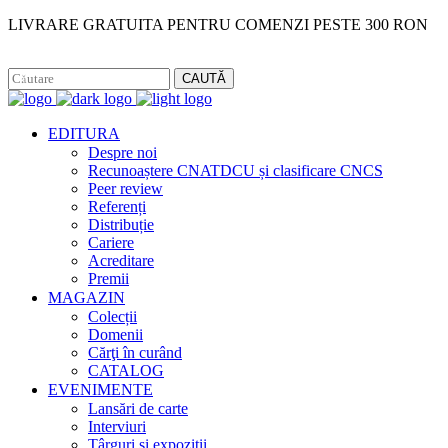
LIVRARE GRATUITA PENTRU COMENZI PESTE 300 RON
Facebook
Instagram
CAUTĂ
EDITURA
Despre noi
Recunoaștere CNATDCU și clasificare CNCS
Peer review
Referenți
Distribuție
Cariere
Acreditare
Premii
MAGAZIN
Colecții
Domenii
Cărţi în curând
CATALOG
EVENIMENTE
Lansări de carte
Interviuri
Târguri și expoziții