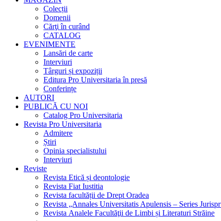
Colecții
Domenii
Cărţi în curând
CATALOG
EVENIMENTE
Lansări de carte
Interviuri
Târguri și expoziții
Editura Pro Universitaria în presă
Conferințe
AUTORI
PUBLICĂ CU NOI
Catalog Pro Universitaria
Revista Pro Universitaria
Admitere
Știri
Opinia specialistului
Interviuri
Reviste
Revista Etică și deontologie
Revista Fiat Iustitia
Revista facultății de Drept Oradea
Revista „Annales Universitatis Apulensis – Series Jurisp
Revista Analele Facultăţii de Limbi și Literaturi Străine