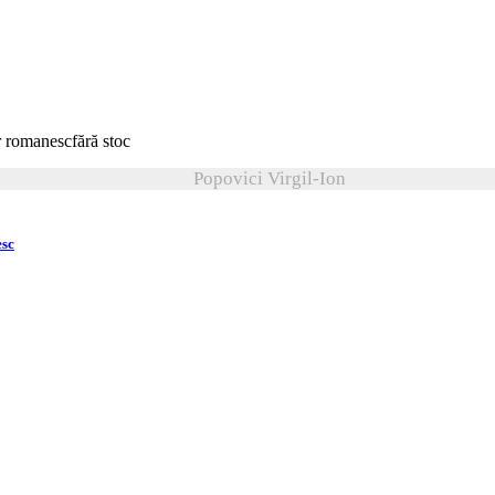
fără stoc
Popovici Virgil-Ion
esc