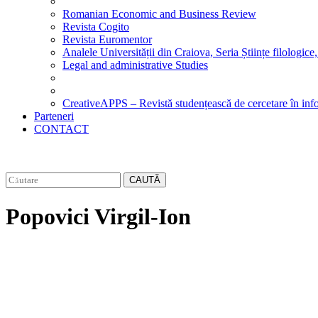
Romanian Economic and Business Review
Revista Cogito
Revista Euromentor
Analele Universității din Craiova, Seria Științe filologice,
Legal and administrative Studies
CreativeAPPS – Revistă studențească de cercetare în info
Parteneri
CONTACT
CAUTĂ
Popovici Virgil-Ion