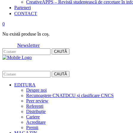
CreativeAPPS – Revistă studențească de cercetare în info
Parteneri
CONTACT
0
Nu există produse în coș.
Newsletter
CAUTĂ
CAUTĂ
EDITURA
Despre noi
Recunoaștere CNATDCU și clasificare CNCS
Peer review
Referenți
Distribuție
Cariere
Acreditare
Premii
MAGAZIN