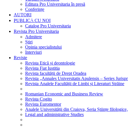
Editura Pro Universitaria în presă
Conferințe
AUTORI
PUBLICĂ CU NOI
Catalog Pro Universitaria
Revista Pro Universitaria
Admitere
Știri
Opinia specialistului
Interviuri
Reviste
Revista Etică și deontologie
Revista Fiat Iustitia
Revista facultății de Drept Oradea
Revista „Annales Universitatis Apulensis – Series Jurisp
Revista Analele Facultăţii de Limbi și Literaturi Străine
Romanian Economic and Business Review
Revista Cogito
Revista Euromentor
Analele Universității din Craiova, Seria Științe filologice,
Legal and administrative Studies