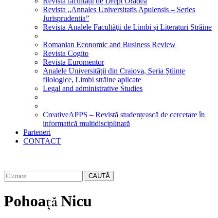
Revista facultății de Drept Oradea
Revista „Annales Universitatis Apulensis – Series
Jurisprudentia”
Revista Analele Facultăţii de Limbi și Literaturi Străine
Romanian Economic and Business Review
Revista Cogito
Revista Euromentor
Analele Universității din Craiova, Seria Științe
filologice, Limbi străine aplicate
Legal and administrative Studies
CreativeAPPS – Revistă studențească de cercetare în
informatică multidisciplinară
Parteneri
CONTACT
CAUTĂ
Pohoață Nicu