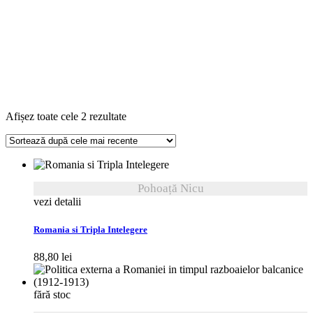
Sortat
Afișez toate cele 2 rezultate
după
cele
mai
recente
Pohoață Nicu
vezi detalii
Romania si Tripla Intelegere
88,80
lei
fără stoc