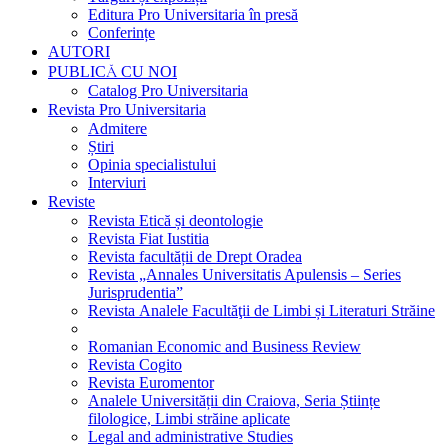
Editura Pro Universitaria în presă
Conferințe
AUTORI
PUBLICĂ CU NOI
Catalog Pro Universitaria
Revista Pro Universitaria
Admitere
Știri
Opinia specialistului
Interviuri
Reviste
Revista Etică și deontologie
Revista Fiat Iustitia
Revista facultății de Drept Oradea
Revista „Annales Universitatis Apulensis – Series
Jurisprudentia”
Revista Analele Facultăţii de Limbi și Literaturi Străine
Romanian Economic and Business Review
Revista Cogito
Revista Euromentor
Analele Universității din Craiova, Seria Științe
filologice, Limbi străine aplicate
Legal and administrative Studies