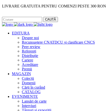
LIVRARE GRATUITA PENTRU COMENZI PESTE 300 RON
Facebook
Instagram
CAUTĂ
EDITURA
Despre noi
Recunoaștere CNATDCU și clasificare CNCS
Peer review
Referenți
Distribuție
Cariere
Acreditare
Premii
MAGAZIN
Colecții
Domenii
Cărţi în curând
CATALOG
EVENIMENTE
Lansări de carte
Interviuri
Târguri și expoziții