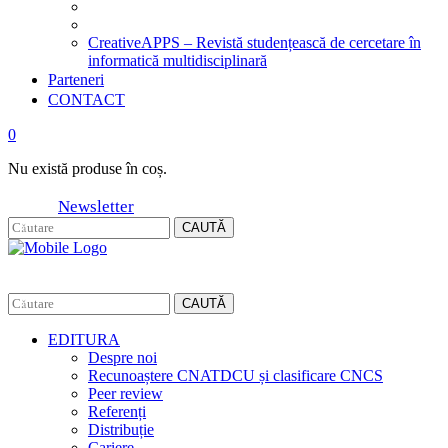
CreativeAPPS – Revistă studențească de cercetare în
informatică multidisciplinară
Parteneri
CONTACT
0
Nu există produse în coș.
Newsletter
CAUTĂ
CAUTĂ
EDITURA
Despre noi
Recunoaștere CNATDCU și clasificare CNCS
Peer review
Referenți
Distribuție
Cariere