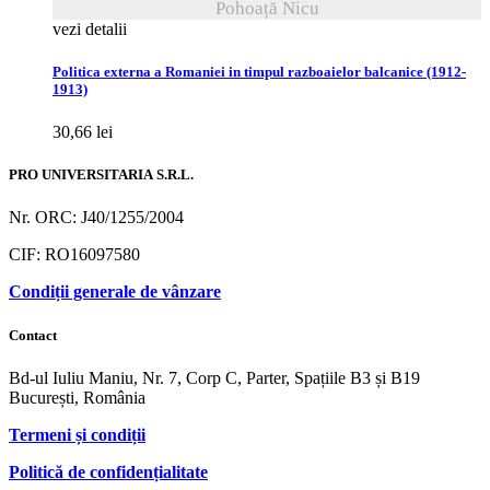
Pohoață Nicu
vezi detalii
Politica externa a Romaniei in timpul razboaielor balcanice (1912-
1913)
30,66
lei
PRO UNIVERSITARIA S.R.L.
Nr. ORC: J40/1255/2004
CIF: RO16097580
Condiții generale de vânzare
Contact
Bd-ul Iuliu Maniu, Nr. 7, Corp C, Parter, Spațiile B3 și B19
București, România
Termeni și condiții
Politică de confidențialitate