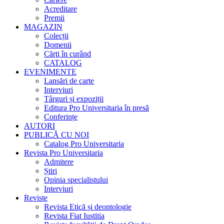
Acreditare
Premii
MAGAZIN
Colecții
Domenii
Cărţi în curând
CATALOG
EVENIMENTE
Lansări de carte
Interviuri
Târguri și expoziții
Editura Pro Universitaria în presă
Conferințe
AUTORI
PUBLICĂ CU NOI
Catalog Pro Universitaria
Revista Pro Universitaria
Admitere
Știri
Opinia specialistului
Interviuri
Reviste
Revista Etică și deontologie
Revista Fiat Iustitia