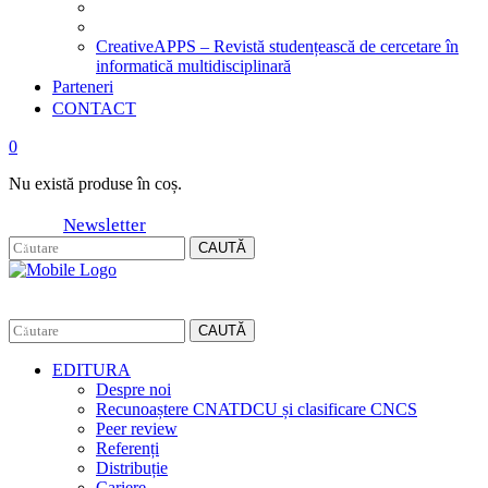
CreativeAPPS – Revistă studențească de cercetare în
informatică multidisciplinară
Parteneri
CONTACT
0
Nu există produse în coș.
Newsletter
CAUTĂ
CAUTĂ
EDITURA
Despre noi
Recunoaștere CNATDCU și clasificare CNCS
Peer review
Referenți
Distribuție
Cariere