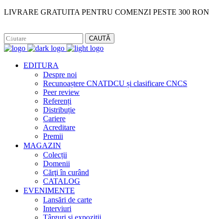
LIVRARE GRATUITA PENTRU COMENZI PESTE 300 RON
Facebook
Instagram
CAUTĂ
EDITURA
Despre noi
Recunoaștere CNATDCU și clasificare CNCS
Peer review
Referenți
Distribuție
Cariere
Acreditare
Premii
MAGAZIN
Colecții
Domenii
Cărţi în curând
CATALOG
EVENIMENTE
Lansări de carte
Interviuri
Târguri și expoziții