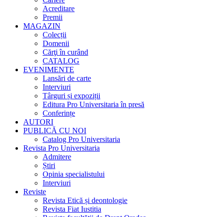
Acreditare
Premii
MAGAZIN
Colecții
Domenii
Cărţi în curând
CATALOG
EVENIMENTE
Lansări de carte
Interviuri
Târguri și expoziții
Editura Pro Universitaria în presă
Conferințe
AUTORI
PUBLICĂ CU NOI
Catalog Pro Universitaria
Revista Pro Universitaria
Admitere
Știri
Opinia specialistului
Interviuri
Reviste
Revista Etică și deontologie
Revista Fiat Iustitia