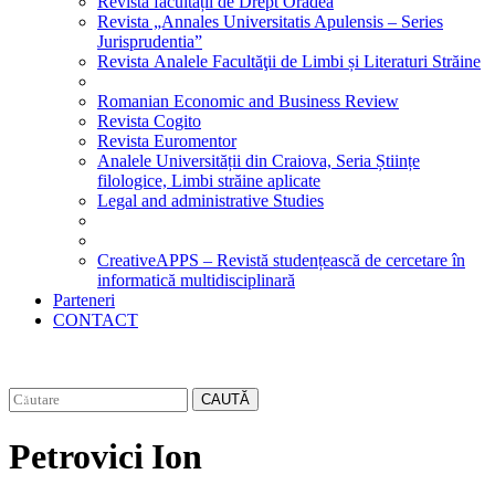
Revista facultății de Drept Oradea
Revista „Annales Universitatis Apulensis – Series
Jurisprudentia”
Revista Analele Facultăţii de Limbi și Literaturi Străine
Romanian Economic and Business Review
Revista Cogito
Revista Euromentor
Analele Universității din Craiova, Seria Științe
filologice, Limbi străine aplicate
Legal and administrative Studies
CreativeAPPS – Revistă studențească de cercetare în
informatică multidisciplinară
Parteneri
CONTACT
CAUTĂ
Petrovici Ion