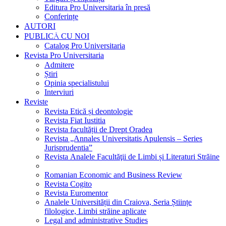
Editura Pro Universitaria în presă
Conferințe
AUTORI
PUBLICĂ CU NOI
Catalog Pro Universitaria
Revista Pro Universitaria
Admitere
Știri
Opinia specialistului
Interviuri
Reviste
Revista Etică și deontologie
Revista Fiat Iustitia
Revista facultății de Drept Oradea
Revista „Annales Universitatis Apulensis – Series
Jurisprudentia”
Revista Analele Facultăţii de Limbi și Literaturi Străine
Romanian Economic and Business Review
Revista Cogito
Revista Euromentor
Analele Universității din Craiova, Seria Științe
filologice, Limbi străine aplicate
Legal and administrative Studies