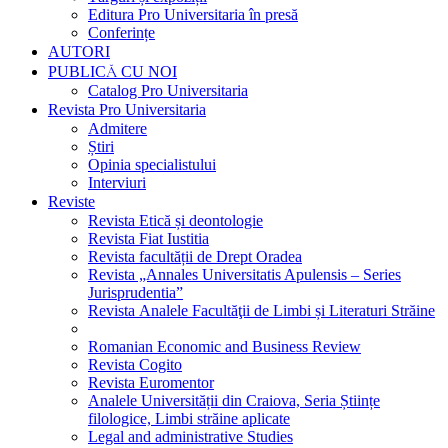
Editura Pro Universitaria în presă
Conferințe
AUTORI
PUBLICĂ CU NOI
Catalog Pro Universitaria
Revista Pro Universitaria
Admitere
Știri
Opinia specialistului
Interviuri
Reviste
Revista Etică și deontologie
Revista Fiat Iustitia
Revista facultății de Drept Oradea
Revista „Annales Universitatis Apulensis – Series
Jurisprudentia”
Revista Analele Facultăţii de Limbi și Literaturi Străine
Romanian Economic and Business Review
Revista Cogito
Revista Euromentor
Analele Universității din Craiova, Seria Științe
filologice, Limbi străine aplicate
Legal and administrative Studies