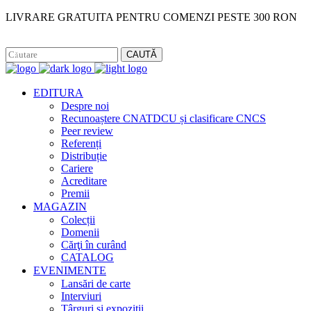
LIVRARE GRATUITA PENTRU COMENZI PESTE 300 RON
Facebook
Instagram
CAUTĂ
EDITURA
Despre noi
Recunoaștere CNATDCU și clasificare CNCS
Peer review
Referenți
Distribuție
Cariere
Acreditare
Premii
MAGAZIN
Colecții
Domenii
Cărţi în curând
CATALOG
EVENIMENTE
Lansări de carte
Interviuri
Târguri și expoziții