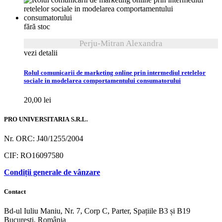
fără stoc
Perju-Mitran Alexandra
vezi detalii
Rolul comunicarii de marketing online prin intermediul retelelor
sociale in modelarea comportamentului consumatorului
20,00
lei
PRO UNIVERSITARIA S.R.L.
Nr. ORC: J40/1255/2004
CIF: RO16097580
Condiții generale de vânzare
Contact
Bd-ul Iuliu Maniu, Nr. 7, Corp C, Parter, Spațiile B3 și B19
București, România