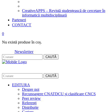
CreativeAPPS – Revistă studențească de cercetare în
informatică multidisciplinară
Parteneri
CONTACT
0
Nu există produse în coș.
Newsletter
CAUTĂ
CAUTĂ
EDITURA
Despre noi
Recunoaștere CNATDCU și clasificare CNCS
Peer review
Referenți
Distribuție
Cariere