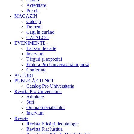
Acreditare
Premii
MAGAZIN
Colecții
Domenii
Cărţi în curând
CATALOG
EVENIMENTE
Lansări de carte
Interviuri
Târguri și expoziții
Editura Pro Universitaria în presă
Conferințe
AUTORI
PUBLICĂ CU NOI
Catalog Pro Universitaria
Revista Pro Universitaria
Admitere
Știri
Opinia specialistului
Interviuri
Reviste
Revista Etică și deontologie
Revista Fiat Iustitia