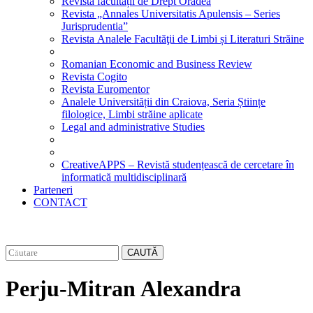
Revista facultății de Drept Oradea
Revista „Annales Universitatis Apulensis – Series
Jurisprudentia”
Revista Analele Facultăţii de Limbi și Literaturi Străine
Romanian Economic and Business Review
Revista Cogito
Revista Euromentor
Analele Universității din Craiova, Seria Științe
filologice, Limbi străine aplicate
Legal and administrative Studies
CreativeAPPS – Revistă studențească de cercetare în
informatică multidisciplinară
Parteneri
CONTACT
CAUTĂ
Perju-Mitran Alexandra