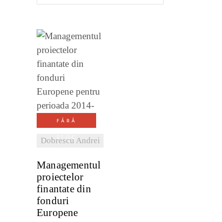
VEZI
DETALII
FĂRĂ
STOC
Dobrescu Andrei
Managementul
proiectelor
finantate din
fonduri
Europene