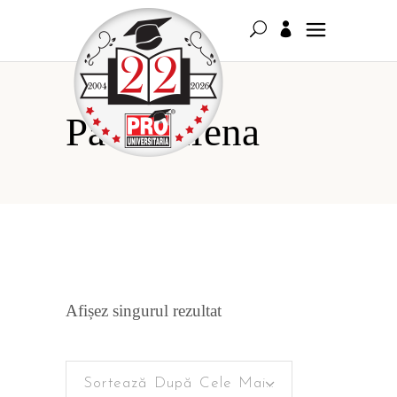
Pavel Elena
Afișez singurul rezultat
Sortează După Cele Mai Recente