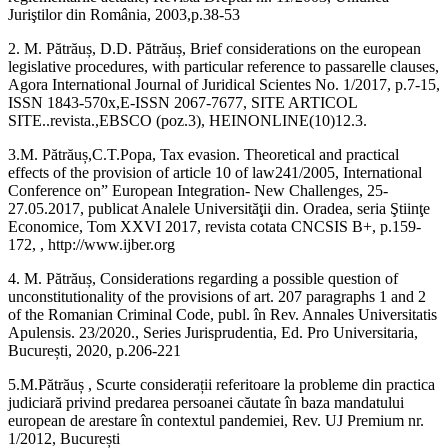
Juriştilor din România, 2003,p.38-53
2. M. Pătrăuș, D.D. Pătrăuș, Brief considerations on the european
legislative procedures, with particular reference to passarelle clauses,
Agora International Journal of Juridical Scientes No. 1/2017, p.7-15,
ISSN 1843-570x,E-ISSN 2067-7677, SITE ARTICOL
SITE..revista.,EBSCO (poz.3), HEINONLINE(10)12.3.
3.M. Pătrăuș,C.T.Popa, Tax evasion. Theoretical and practical
effects of the provision of article 10 of law241/2005, International
Conference on” European Integration- New Challenges, 25-
27.05.2017, publicat Analele Universităţii din. Oradea, seria Ştiinţe
Economice, Tom XXVI 2017, revista cotata CNCSIS B+, p.159-
172, , http://www.ijber.org
4. M. Pătrăuș, Considerations regarding a possible question of
unconstitutionality of the provisions of art. 207 paragraphs 1 and 2
of the Romanian Criminal Code, publ. în Rev. Annales Universitatis
Apulensis. 23/2020., Series Jurisprudentia, Ed. Pro Universitaria,
București, 2020, p.206-221
5.M.Pătrăuș , Scurte considerații referitoare la probleme din practica
judiciară privind predarea persoanei căutate în baza mandatului
european de arestare în contextul pandemiei, Rev. UJ Premium nr.
1/2012, București