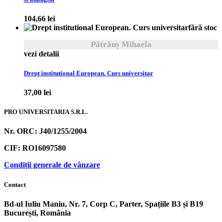
104,66
lei
fără stoc
Pătrăuș Mihaela
vezi detalii
Drept institutional European. Curs universitar
37,00
lei
PRO UNIVERSITARIA S.R.L.
Nr. ORC: J40/1255/2004
CIF: RO16097580
Condiții generale de vânzare
Contact
Bd-ul Iuliu Maniu, Nr. 7, Corp C, Parter, Spațiile B3 și B19
București, România