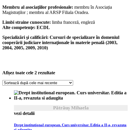
Membru al asociaţiilor profesionale:
membru în Asociația
Magistraților ; membru al ARSP Filiala Oradea.
Limbi straine cunoscute:
limba franceză, engleză
Alte competenţe: ECDL
Specializări şi calificări:
Cursuri de specializare în domeniul
cooperării judiciare internaţionale în materie penală (2003,
2004, 2005, 2009, 2010)
Sortat
Afișez toate cele 2 rezultate
după
cele
mai
recente
Pătrăuș Mihaela
vezi detalii
Drept institutional european. Curs universitar. Editia a II-a, revazuta
si adaugita