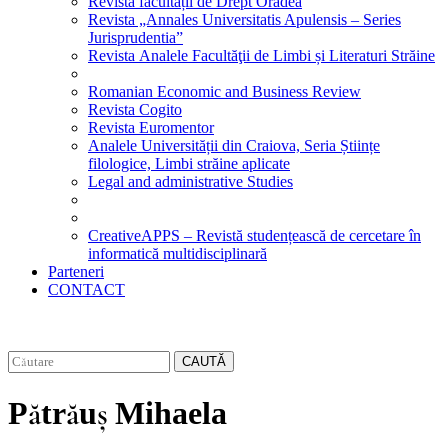
Revista facultății de Drept Oradea
Revista „Annales Universitatis Apulensis – Series
Jurisprudentia”
Revista Analele Facultăţii de Limbi și Literaturi Străine
Romanian Economic and Business Review
Revista Cogito
Revista Euromentor
Analele Universității din Craiova, Seria Științe
filologice, Limbi străine aplicate
Legal and administrative Studies
CreativeAPPS – Revistă studențească de cercetare în
informatică multidisciplinară
Parteneri
CONTACT
CAUTĂ
Pătrăuș Mihaela