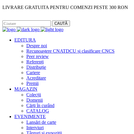
LIVRARE GRATUITA PENTRU COMENZI PESTE 300 RON
Facebook
Instagram
CAUTĂ
EDITURA
Despre noi
Recunoaștere CNATDCU și clasificare CNCS
Peer review
Referenți
Distribuție
Cariere
Acreditare
Premii
MAGAZIN
Colecții
Domenii
Cărţi în curând
CATALOG
EVENIMENTE
Lansări de carte
Interviuri
Târguri și expoziții