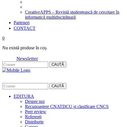
CreativeAPPS – Revistă studențească de cercetare în
informatică multidisciplinară
Parteneri
CONTACT
0
Nu există produse în coș.
Newsletter
CAUTĂ
CAUTĂ
EDITURA
Despre noi
Recunoaștere CNATDCU și clasificare CNCS
Peer review
Referenți
Distribuție
Cariere