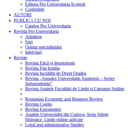
Editura Pro Universitaria în presă
Conferințe
AUTORI
PUBLICĂ CU NOI
Catalog Pro Universitaria
Revista Pro Universitaria
Admitere
Știri
Opinia specialistului
Interviuri
Reviste
Revista Etică și deontologie
Revista Fiat Iustitia
Revista facultății de Drept Oradea
Revista „Annales Universitatis Apulensis – Series
Jurisprudentia”
Revista Analele Facultăţii de Limbi și Literaturi Străine
Romanian Economic and Business Review
Revista Cogito
Revista Euromentor
Analele Universității din Craiova, Seria Științe
filologice, Limbi străine aplicate
Legal and administrative Studies