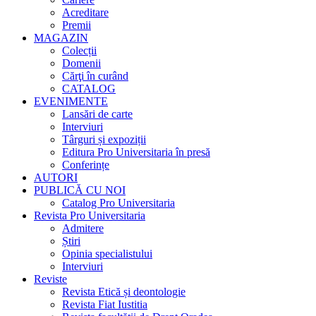
Acreditare
Premii
MAGAZIN
Colecții
Domenii
Cărţi în curând
CATALOG
EVENIMENTE
Lansări de carte
Interviuri
Târguri și expoziții
Editura Pro Universitaria în presă
Conferințe
AUTORI
PUBLICĂ CU NOI
Catalog Pro Universitaria
Revista Pro Universitaria
Admitere
Știri
Opinia specialistului
Interviuri
Reviste
Revista Etică și deontologie
Revista Fiat Iustitia